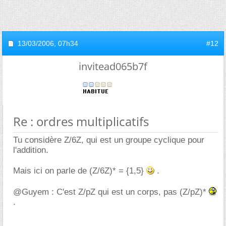
13/03/2006,
07h34
#12
invitead065b7f
Re : ordres multiplicatifs
Tu considère Z/6Z, qui est un groupe cyclique pour
l'addition.
Mais ici on parle de (Z/6Z)* = {1,5}
.
@Guyem : C'est Z/pZ qui est un corps, pas (Z/pZ)*
.