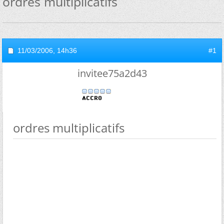
ordres multiplicatifs
11/03/2006,
14h36
#1
invitee75a2d43
ordres multiplicatifs