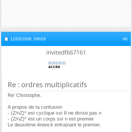
12/03/2006,
09h59
#6
invitedf667161
Re : ordres multiplicatifs
Re' Christophe.
A propos de ta confusion
- (Z/nZ)* est cyclique ssi 8 ne divise pas n
- (Z/nZ)* est un corps ssi n est premier
Le deuxième énoncé entrainant le premier.