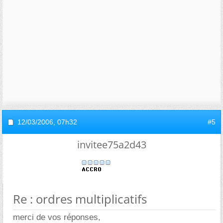
12/03/2006,
07h32
#5
invitee75a2d43
Re : ordres multiplicatifs
merci de vos réponses,