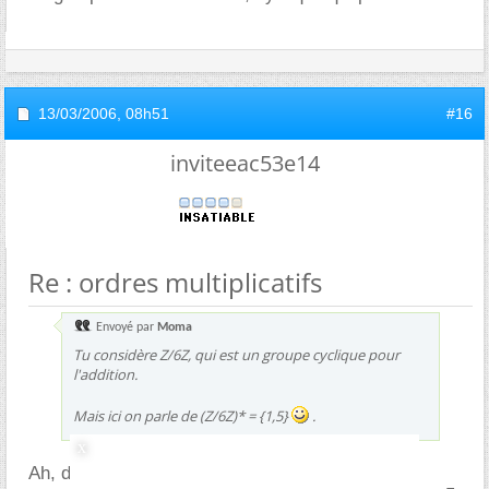
13/03/2006,
08h51
#16
inviteeac53e14
Re : ordres multiplicatifs
Envoyé par
Moma
Tu considère Z/6Z, qui est un groupe cyclique pour
l'addition.
Mais ici on parle de (Z/6Z)* = {1,5}
.
Ah, donc on travaille bien avec la multiplication