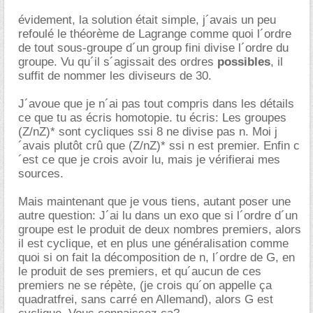
évidement, la solution était simple, j´avais un peu
refoulé le théorème de Lagrange comme quoi l´ordre
de tout sous-groupe d´un group fini divise l´ordre du
groupe. Vu qu´il s´agissait des ordres
possibles
, il
suffit de nommer les diviseurs de 30.
J´avoue que je n´ai pas tout compris dans les détails
ce que tu as écris homotopie. tu écris: Les groupes
(Z/nZ)* sont cycliques ssi 8 ne divise pas n. Moi j
´avais plutôt crû que (Z/nZ)* ssi n est premier. Enfin c
´est ce que je crois avoir lu, mais je vérifierai mes
sources.
Mais maintenant que je vous tiens, autant poser une
autre question: J´ai lu dans un exo que si l´ordre d´un
groupe est le produit de deux nombres premiers, alors
il est cyclique, et en plus une généralisation comme
quoi si on fait la décomposition de n, l´ordre de G, en
le produit de ses premiers, et qu´aucun de ces
premiers ne se répète, (je crois qu´on appelle ça
quadratfrei, sans carré en Allemand), alors G est