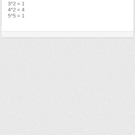
3^2 = 1
4^2 = 4
5^5 = 1