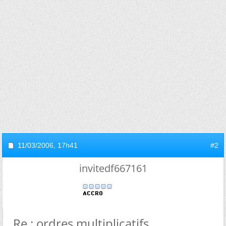
11/03/2006,
17h41
#2
invitedf667161
Re : ordres multiplicatifs