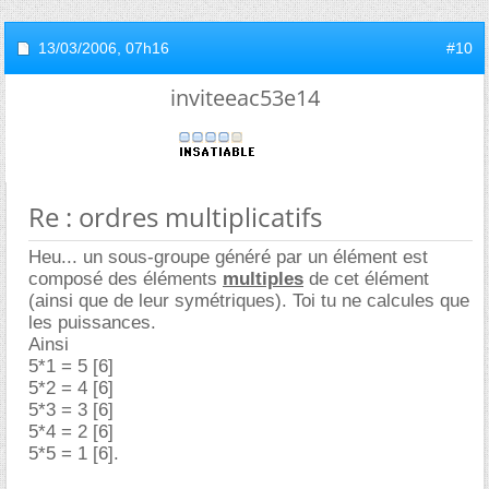
13/03/2006,
07h16
#10
inviteeac53e14
Re : ordres multiplicatifs
Heu... un sous-groupe généré par un élément est
composé des éléments
multiples
de cet élément
(ainsi que de leur symétriques). Toi tu ne calcules que
les puissances.
Ainsi
5*1 = 5 [6]
5*2 = 4 [6]
5*3 = 3 [6]
5*4 = 2 [6]
5*5 = 1 [6].