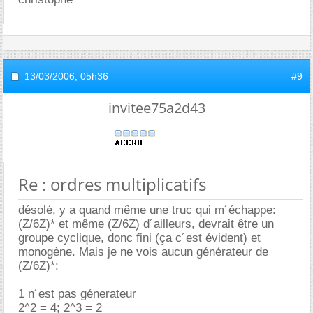
13/03/2006,
05h36
#9
invitee75a2d43
Re : ordres multiplicatifs
désolé, y a quand même une truc qui m´échappe:
(Z/6Z)* et même (Z/6Z) d´ailleurs, devrait être un
groupe cyclique, donc fini (ça c´est évident) et
monogène. Mais je ne vois aucun générateur de
(Z/6Z)*:
1 n´est pas génerateur
2^2 = 4; 2^3 = 2