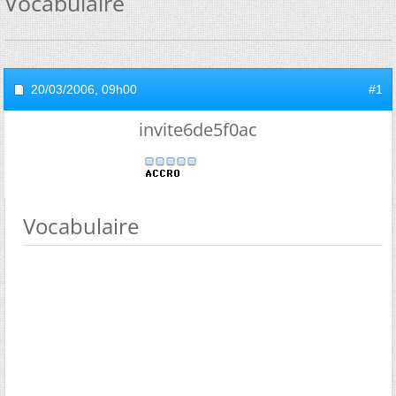
Vocabulaire
20/03/2006,
09h00
#1
invite6de5f0ac
Vocabulaire