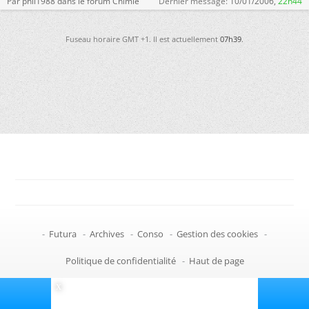
Par phil1988 dans le forum Chimie
Dernier message:
10/01/2006,
22h44
Fuseau horaire GMT +1. Il est actuellement
07h39
.
-
Futura
-
Archives
-
Conso
-
Gestion des cookies
-
Politique de confidentialité
-
Haut de page