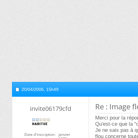
20/04/2006,
15h49
Re : Image f
invite06179cfd
Merci pour la répo
Qu'est-ce que la "
Je ne sais pas à qu
Date d'inscription
janvier
flou concerne toute