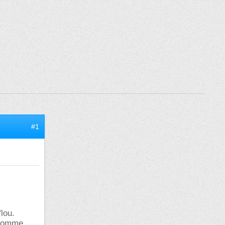
#1
flou.
t comme