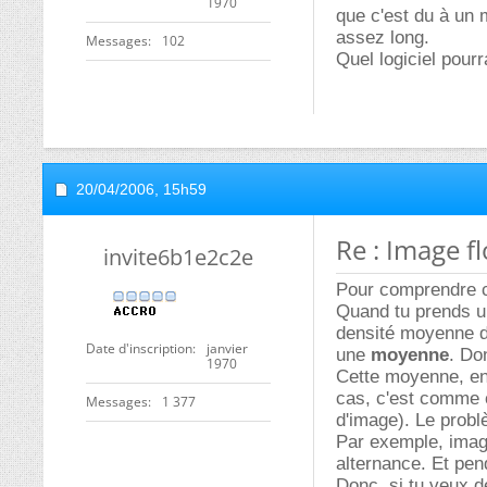
1970
que c'est du à un 
assez long.
Messages
102
Quel logiciel pourra
20/04/2006,
15h59
Re : Image f
invite6b1e2c2e
Pour comprendre ce
Quand tu prends un
densité moyenne de
Date d'inscription
janvier
une
moyenne
. Do
1970
Cette moyenne, en
cas, c'est comme ça
Messages
1 377
d'image). Le probl
Par exemple, imagi
alternance. Et pend
Donc, si tu veux d