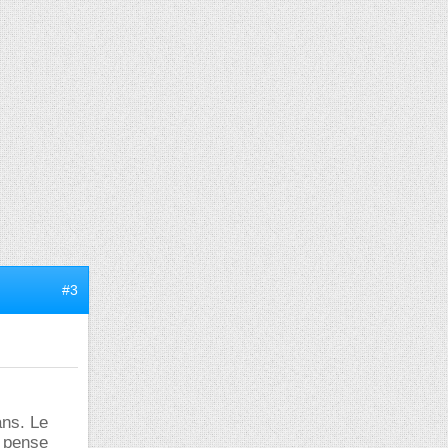
#3
ans. Le
e pense