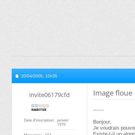
20/04/2006,
15h35
Image floue
invite06179cfd
------
Date d'inscription
janvier
Bonjour,
1970
Je voudrais pouvoir
Existe-t-il un alg
Messages
102