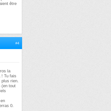
aient être
#4
ros la
! Tu fais
 plus rien.
 (en tout
iels
 en
erras 0.