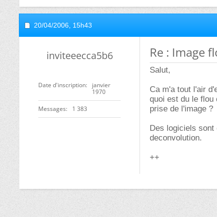
20/04/2006,
15h43
Re : Image f
inviteeecca5b6
Salut,
Date d'inscription
janvier
Ca m'a tout l'air 
1970
quoi est du le flo
prise de l'image ?
Messages
1 383
Des logiciels sont 
deconvolution.
++