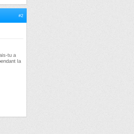
#2
ais-tu a
pendant la