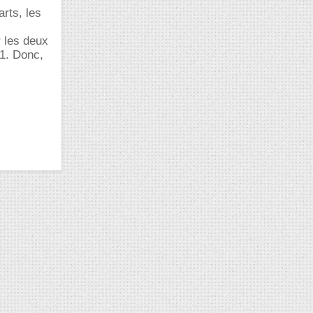
rts, les
 les deux
<1. Donc,