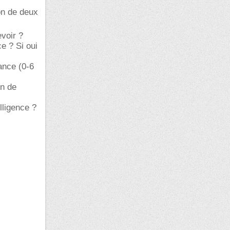
ion de deux
evoir ?
e ? Si oui
ance (0-6
on de
lligence ?