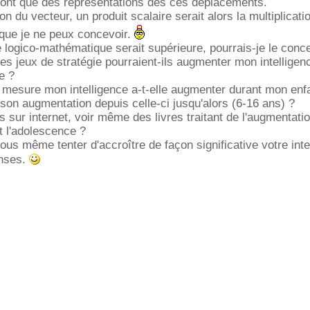
sont que des représentations des ces déplacements.
ion du vecteur, un produit scalaire serait alors la multiplicat
que je ne peux concevoir.
e logico-mathématique serait supérieure, pourrais-je le conc
es jeux de stratégie pourraient-ils augmenter mon intelligenc
e ?
 mesure mon intelligence a-t-elle augmenter durant mon enf
 son augmentation depuis celle-ci jusqu'alors (6-16 ans) ?
s sur internet, voir même des livres traitant de l'augmentati
nt l'adolescence ?
ous même tenter d'accroître de façon significative votre inte
onses.