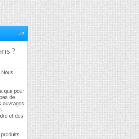
#2
ans ?
. Nous
ra que pour
ypes de
es ouvrages
s
udre et des
 produits