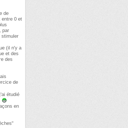
se de
 entre 0 et
plus
, par
 stimuler
 (il n'y a
ue et des
re des
ais
ercice de
'ai étudié
.
façons en
lèches"