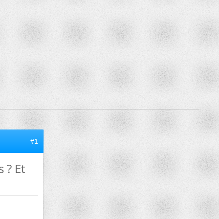
#1
 ? Et