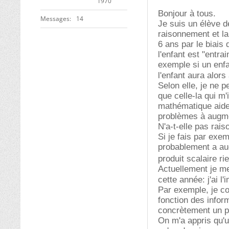
1970
Bonjour à tous.
Messages
14
Je suis un élève de
raisonnement et la
6 ans par le biais 
l'enfant est "entra
exemple si un enfa
l'enfant aura alors
Selon elle, je ne 
que celle-la qui m'
mathématique aide
problèmes à augm
N'a-t-elle pas rais
Si je fais par exe
probablement a au
produit scalaire r
Actuellement je me
cette année: j'ai 
Par exemple, je co
fonction des infor
concrètement un pr
On m'a appris qu'u