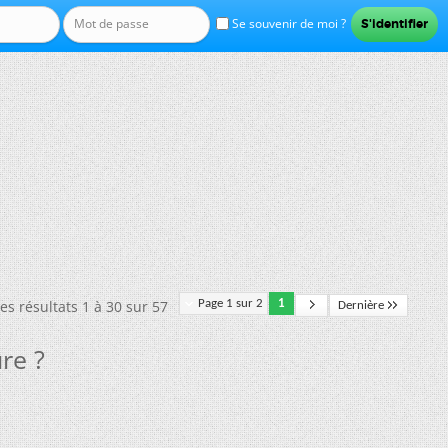
Se souvenir de moi ?
es résultats 1 à 30 sur 57
Page 1 sur 2
1
Dernière
re ?