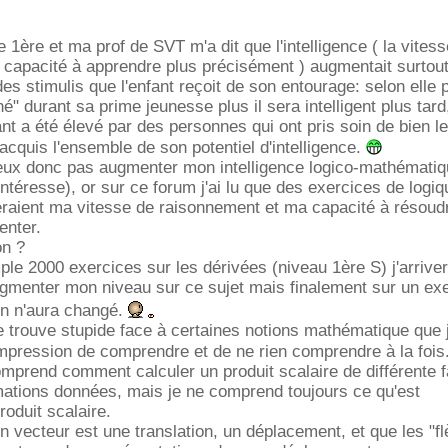
 1ère et ma prof de SVT m'a dit que l'intelligence ( la vites
 capacité à apprendre plus précisément ) augmentait surtout
des stimulis que l'enfant reçoit de son entourage: selon elle 
iné" durant sa prime jeunesse plus il sera intelligent plus tard
nt a été élevé par des personnes qui ont pris soin de bien le
 acquis l'ensemble de son potentiel d'intelligence.
peux donc pas augmenter mon intelligence logico-mathématique
intéresse), or sur ce forum j'ai lu que des exercices de logiq
raient ma vitesse de raisonnement et ma capacité à résoud
enter.
on ?
mple 2000 exercices sur les dérivées (niveau 1ère S) j'arriver
gmenter mon niveau sur ce sujet mais finalement sur un ex
ien n'aura changé.
 trouve stupide face à certaines notions mathématique que j
l'impression de comprendre et de ne rien comprendre à la fois
mprend comment calculer un produit scalaire de différente 
mations données, mais je ne comprend toujours ce qu'est
oduit scalaire.
n vecteur est une translation, un déplacement, et que les "f