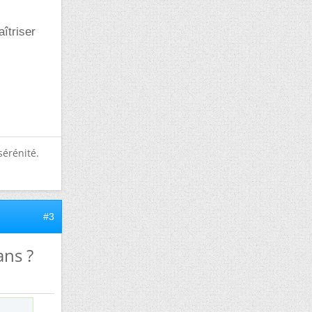
aîtriser
sérénité.
#3
ans ?