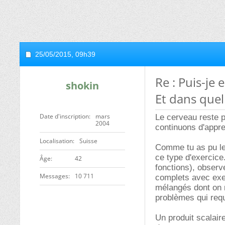
25/05/2015,
09h39
Re : Puis-je
shokin
Et dans quel
Date d'inscription
mars
Le cerveau reste p
2004
continuons d'appr
Localisation
Suisse
Comme tu as pu le 
ce type d'exercice
ge
42
fonctions), observ
Messages
10 711
complets avec exe
mélangés dont on n
problèmes qui requ
Un produit scalair