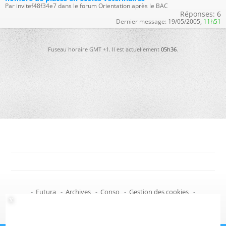
Par invitef48f34e7 dans le forum Orientation après le BAC
Réponses:
6
Dernier message:
19/05/2005,
11h51
Fuseau horaire GMT +1. Il est actuellement
05h36
.
-
Futura
-
Archives
-
Conso
-
Gestion des cookies
-
Politique de confidentialité
-
Haut de page