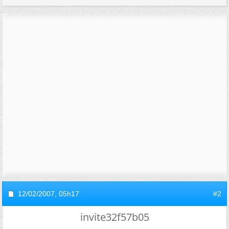
12/02/2007,
05h17
#2
invite32f57b05