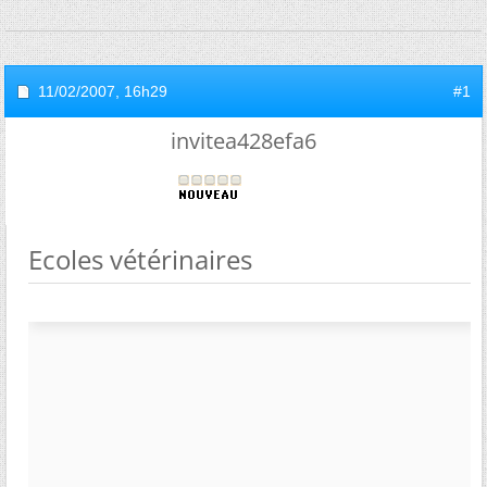
11/02/2007,
16h29
#1
invitea428efa6
Ecoles vétérinaires