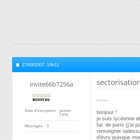
17/03/2007,
19h11
sectorisatio
invite66b7256a
------
Date d'inscription
janvier
bonjour !
1970
je suis lycéenne e
fac de paris (j'ai 
Messages
3
renseigner ladessus
d'évry puisque mon 