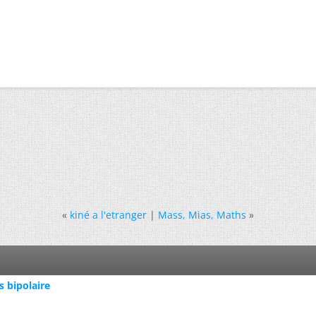
«
kiné a l'etranger
|
Mass, Mias, Maths
»
s bipolaire