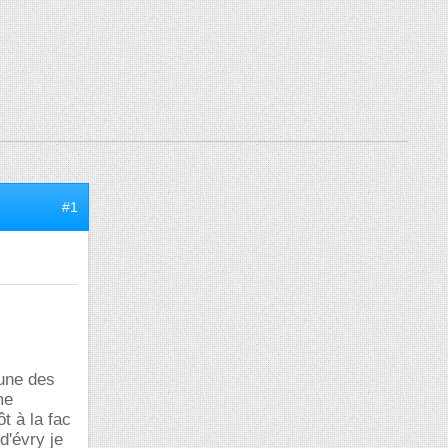
#1
 une des
me
t à la fac
d'évry je