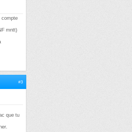
ir compte
NF mntt)
a
#3
ac que tu
ner.