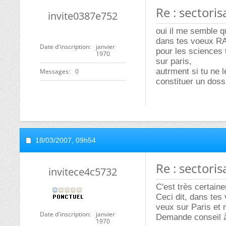
Re : sectori
invite0387e752
oui il me semble qu
dans tes voeux R
Date d'inscription
janvier
pour les sciences 
1970
sur paris,
autrment si tu ne l
Messages
0
constituer un doss
18/03/2007,
09h54
Re : sectori
invitece4c5732
C'est très certain
Ceci dit, dans te
veux sur Paris et 
Date d'inscription
janvier
Demande conseil à 
1970