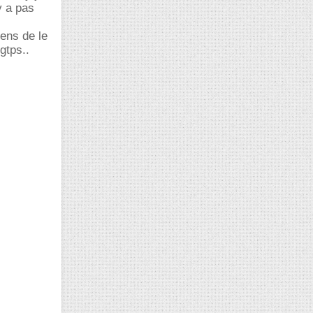
y a pas
iens de le
gtps..