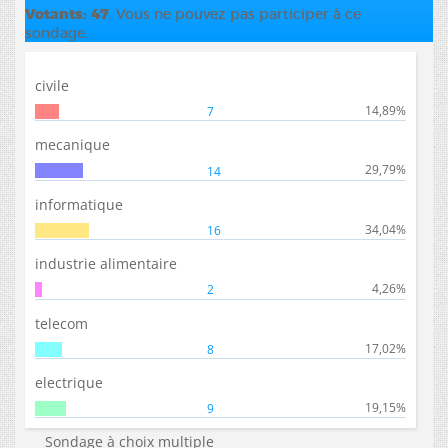
Votants
47
. Vous ne pouvez pas participer à ce
sondage.
civile
14,89%
7
mecanique
29,79%
14
informatique
34,04%
16
industrie alimentaire
4,26%
2
telecom
17,02%
8
electrique
19,15%
9
Sondage à choix multiple