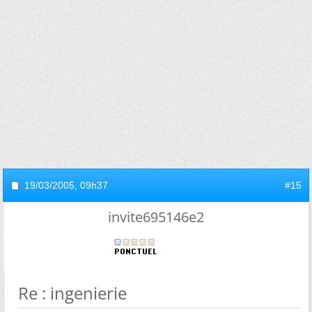
19/03/2005,
09h37
#15
invite695146e2
Re : ingenierie