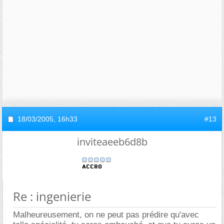
18/03/2005,
16h33
#13
inviteaeeb6d8b
Re : ingenierie
Malheureusement, on ne peut pas prédire qu'avec