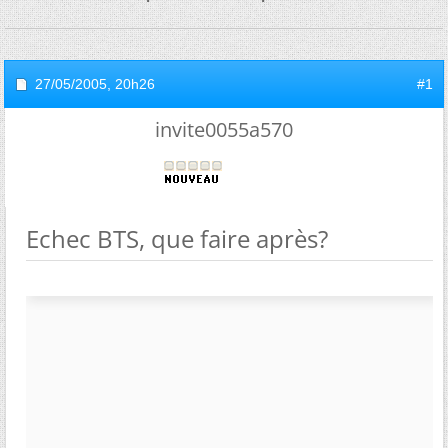
27/05/2005,
20h26
#1
invite0055a570
Echec BTS, que faire après?