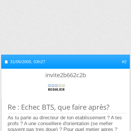
31/05/2005,
03h27
#2
invite2b662c2b
Re : Echec BTS, que faire après?
As tu parle au directeur de ton etablissement ? A tes
profs ? A une conseillere d'orientation (se mefier
souvent pas tres doue) ? Pour quel metier apres ?