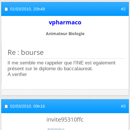
01/03/2010,
20h48
#2
vpharmaco
Animateur Biologie
Re : bourse
Il me semble me rappeler que l'INE est egalement
présent sur le diplome du baccalaureat.
A verifier
02/03/2010,
09h16
#3
invite95310ffc