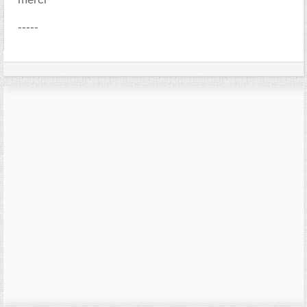
-----