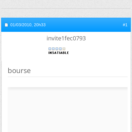
01/03/2010,
20h33
#1
invite1fec0793
bourse