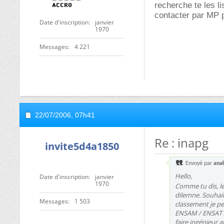
recherche te les li
contacter par MP p
Date d'inscription
janvier
1970
Messages
4 221
22/07/2006,
07h41
Re : inapg
invite5d4a1850
Envoyé par
ana
Hello,
Date d'inscription
janvier
1970
Comme tu dis, le
dilemne. Souhaita
Messages
1 503
classement je pe
ENSAM / ENSAT / 
faire ingénieur 