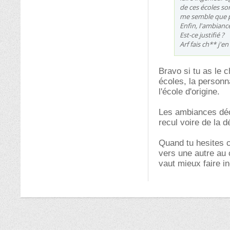
de ces écoles son
me semble que po
Enfin, l'ambianc
Est-ce justifié ?
Arf fais ch** j'e
Bravo si tu as le 
écoles, la personn
l'école d'origine.
Les ambiances décr
recul voire de la d
Quand tu hesites c'
vers une autre au c
vaut mieux faire i