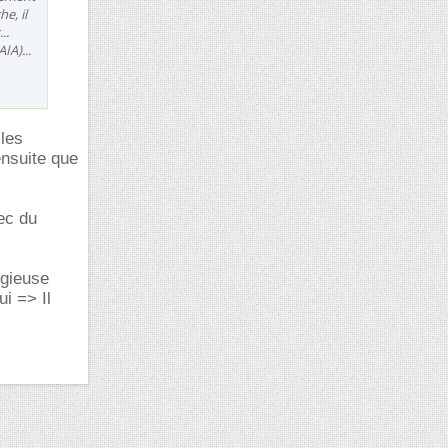
e, il
..
IA)...
 les
ensuite que
ec du
igieuse
ui => Il