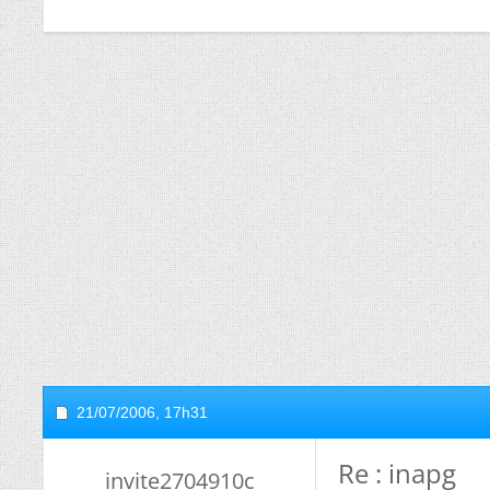
21/07/2006,
17h31
Re : inapg
invite2704910c