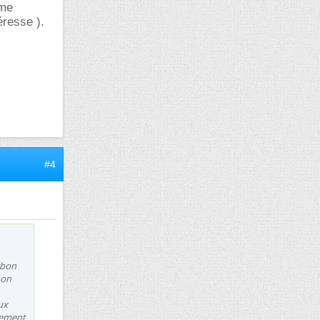
 me
éresse ).
#4
n bon
mon
ux
sement