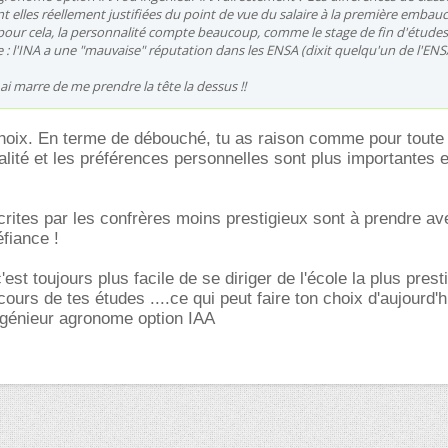
t elles réellement justifiées du point de vue du salaire à la première embauch
ur cela, la personnalité compte beaucoup, comme le stage de fin d'études.
e : l'INA a une "mauvaise" réputation dans les ENSA (dixit quelqu'un de l'ENSA
n ai marre de me prendre la tête la dessus !!
choix. En terme de débouché, tu as raison comme pour toute
alité et les préférences personnelles sont plus importantes 
ites par les confrères moins prestigieux sont à prendre av
éfiance !
est toujours plus facile de se diriger de l'école la plus prest
ours de tes études ....ce qui peut faire ton choix d'aujourd'h
ngénieur agronome option IAA