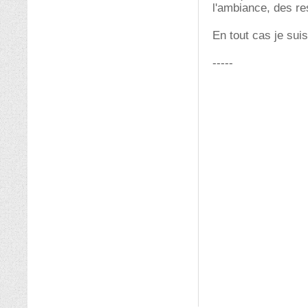
l'ambiance, des res
En tout cas je sui
-----