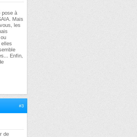
e pose à
NSAIA. Mais
vous, les
ais
 ou
 elles
 semble
... Enfin,
de
#3
ur de