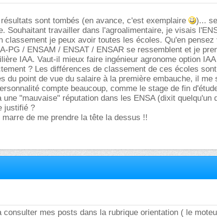
 résultats sont tombés (en avance, c'est exemplaire
)... s
. Souhaitant travailler dans l'agroalimentaire, je visais l'E
 classement je peux avoir toutes les écoles. Qu'en pensez 
A-PG / ENSAM / ENSAT / ENSAR se ressemblent et je pren
ilière IAA. Vaut-il mieux faire ingénieur agronome option IAA
ctement ? Les différences de classement de ces écoles sont
ées du point de vue du salaire à la première embauche, il me
personnalité compte beaucoup, comme le stage de fin d'études
 a une "mauvaise" réputation dans les ENSA (dixit quelqu'un 
 justifié ?
ai marre de me prendre la tête la dessus !!
te à consulter mes posts dans la rubrique orientation ( le mote