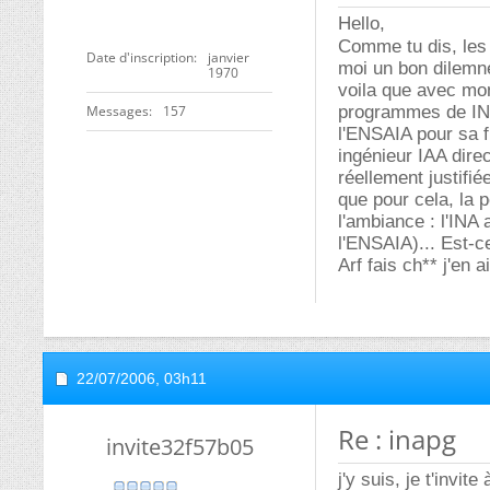
Hello,
Comme tu dis, les
Date d'inscription
janvier
moi un bon dilemne
1970
voila que avec mon
Messages
157
programmes de IN
l'ENSAIA pour sa f
ingénieur IAA dire
réellement justifi
que pour cela, la 
l'ambiance : l'INA
l'ENSAIA)... Est-ce
Arf fais ch** j'en 
22/07/2006,
03h11
Re : inapg
invite32f57b05
j'y suis, je t'invi