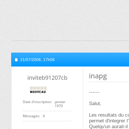
21/07/2006,
17h06
inapg
inviteb91207cb
------
Date d'inscription
janvier
Salut,
1970
Les resultats du c
Messages
6
permet d'integrer l
Quelqu'un aurait-i