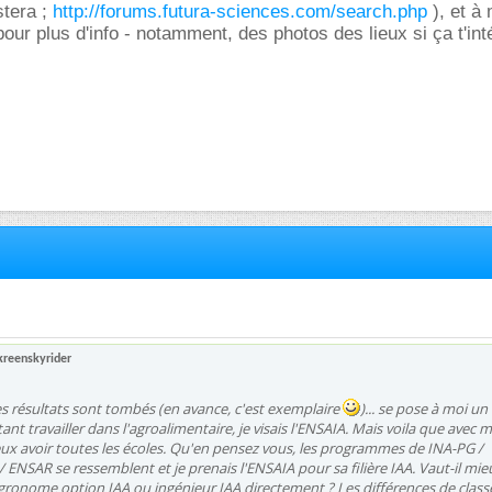
stera ;
http://forums.futura-sciences.com/search.php
), et à
our plus d'info - notamment, des photos des lieux si ça t'int
kreenskyrider
s résultats sont tombés (en avance, c'est exemplaire
)... se pose à moi u
nt travailler dans l'agroalimentaire, je visais l'ENSAIA. Mais voila que avec 
ux avoir toutes les écoles. Qu'en pensez vous, les programmes de INA-PG /
ENSAR se ressemblent et je prenais l'ENSAIA pour sa filière IAA. Vaut-il mie
agronome option IAA ou ingénieur IAA directement ? Les différences de clas