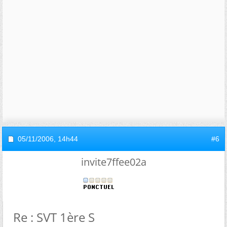
05/11/2006,
14h44
#6
invite7ffee02a
Re : SVT 1ère S