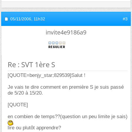
05/11/2006,
11h32
#3
invite4e9186a9
Re : SVT 1ère S
[QUOTE=benjy_star;829539]Salut !
Je vais te dire comment en première S je suis passé
de 5/20 à 15/20.
[QUOTE]
en combien de temps??(question un peu limite je sais)
lire ou plutôt apprendre?