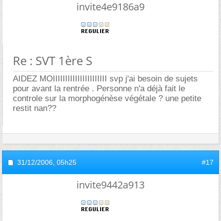
invite4e9186a9
Re : SVT 1ère S
AIDEZ MOIIIIIIIIIIIIIIIIIIIIII svp j'ai besoin de sujets
pour avant la rentrée . Personne n'a déjà fait le
controle sur la morphogénèse végétale ? une petite
restit nan??
31/12/2006,
05h25
#17
invite9442a913