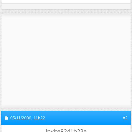
05/11/2006,
11h22
#2
invite8241b23e