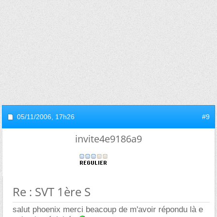
05/11/2006,
17h26
#9
invite4e9186a9
Re : SVT 1ère S
salut phoenix merci beacoup de m'avoir répondu là e