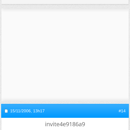
15/11/2006,
13h17
#14
invite4e9186a9