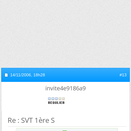
14/11/2006,
18h28
#13
invite4e9186a9
Re : SVT 1ère S