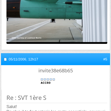
05/11/2006,
12h17
#5
invite38e68b65
Re : SVT 1ère S
Salut!