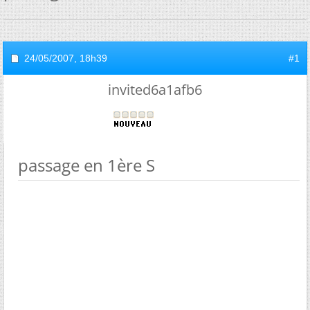
24/05/2007,
18h39
#1
invited6a1afb6
passage en 1ère S