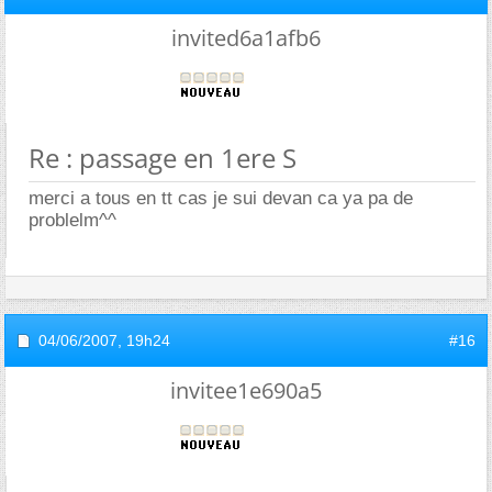
invited6a1afb6
Re : passage en 1ere S
merci a tous en tt cas je sui devan ca ya pa de
problelm^^
04/06/2007,
19h24
#16
invitee1e690a5