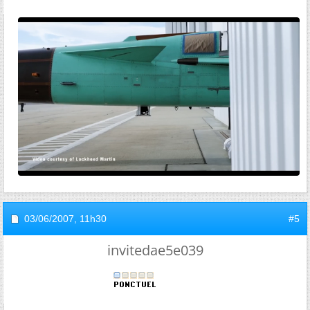
03/06/2007,
11h30
#5
invitedae5e039