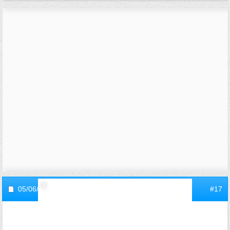
05/06/2007,
17h54
#17
invite1228b4d5