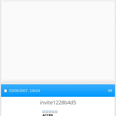
03/06/2007,
13h24
#8
invite1228b4d5