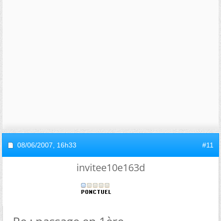
08/06/2007,
16h33
#11
invitee10e163d