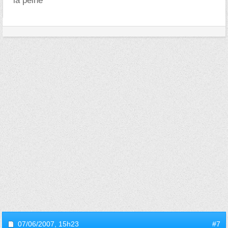
la peine ^^
07/06/2007,
15h23
#7