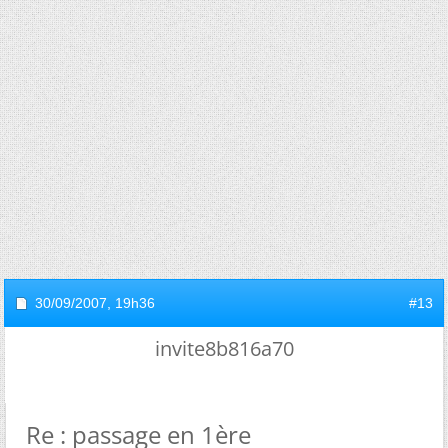
30/09/2007,
19h36
#13
invite8b816a70
Re : passage en 1ère