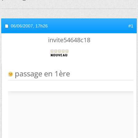
06/06/2007,
17h26
#1
invite54648c18
passage en 1ère