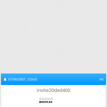
07/06/2007,
21h03
#9
invite20ded400