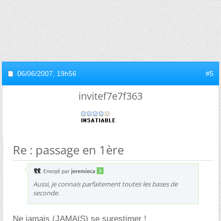
06/06/2007,
19h56
#5
invitef7e7f363
Re : passage en 1ère
Envoyé par
jeremieca
Aussi, je connais parfaitement toutes les bases de
seconde.
Ne jamais (JAMAIS) se surestimer !