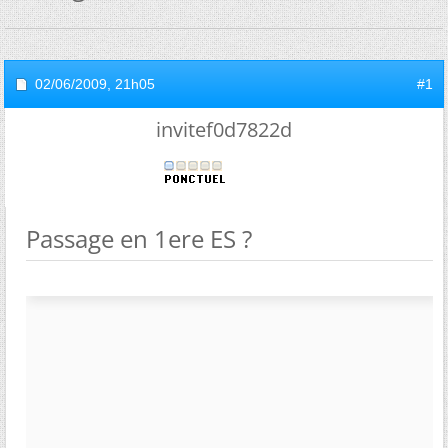
02/06/2009,
21h05
#1
invitef0d7822d
Passage en 1ere ES ?