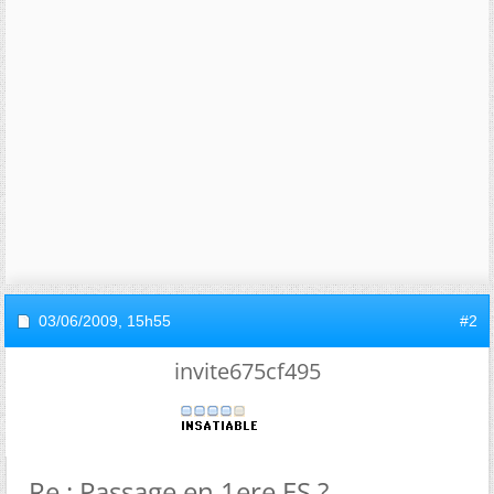
03/06/2009,
15h55
#2
invite675cf495
Re : Passage en 1ere ES ?