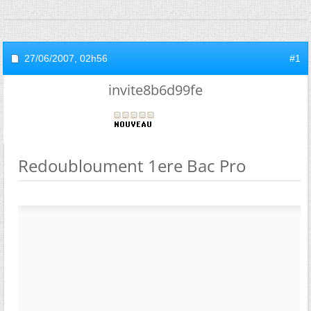
27/06/2007,
02h56
#1
invite8b6d99fe
Redoubloument 1ere Bac Pro