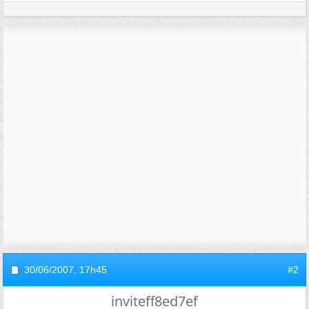
30/06/2007,
17h45
#2
inviteff8ed7ef