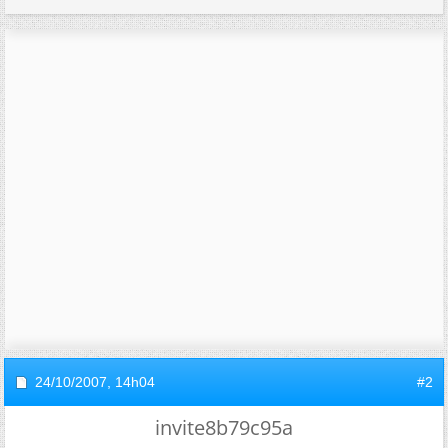
24/10/2007,
14h04
#2
invite8b79c95a