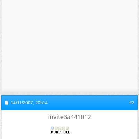
14/11/2007,
20h14
#2
invite3a441012