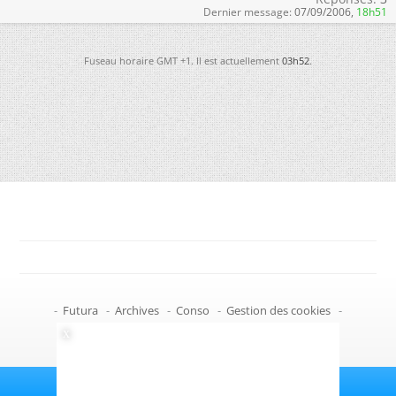
Dernier message:
07/09/2006,
18h51
Fuseau horaire GMT +1. Il est actuellement
03h52
.
-
Futura
-
Archives
-
Conso
-
Gestion des cookies
-
Politique de confidentialité
-
Haut de page