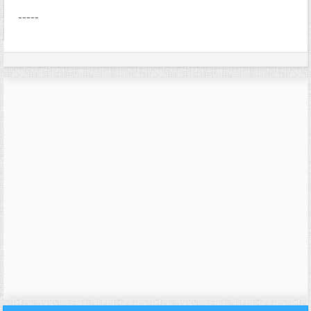
-----