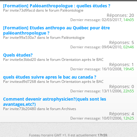
[Formation] Paléoanthropologue : quelles études ?
Par invite73d9facd dans le forum Paléontologie
Réponses:
20
Dernier message:
02/03/2017,
14h05
[Formation] Etudes anthropo au Québec pour être
paléoanthropologue ?
Par invite99a530a7 dans le forum Paléontologie
Réponses:
5
Dernier message:
09/04/2010,
02h46
Quels études?
Par invite6e3bbd20 dans le forum Orientation après le BAC
Réponses:
1
Dernier message:
16/10/2008,
19h45
quels études suivre apres le bac au canada ?
Par invitead9d7268 dans le forum Orientation après le BAC
Réponses:
0
Dernier message:
13/11/2006,
22h55
Comment devenir astrophysicien?(quels sont les
avantages,etc?)
Par invite73b20480 dans le forum Archives
Réponses:
4
Dernier message:
10/07/2006,
12h25
Fuseau horaire GMT +1. Il est actuellement
17h59
.