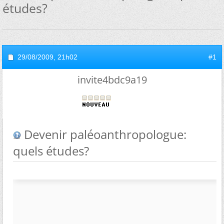
études?
29/08/2009,
21h02
#1
invite4bdc9a19
Devenir paléoanthropologue:
quels études?