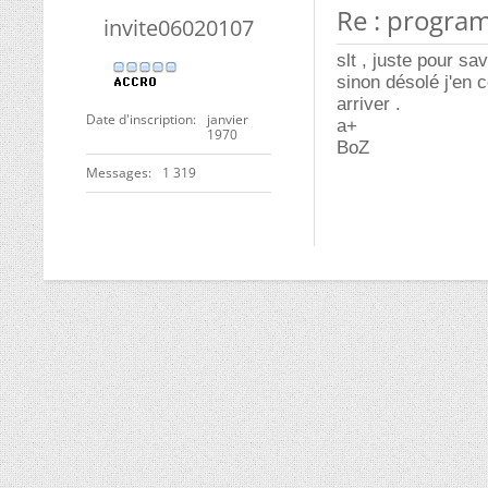
Re : progra
invite06020107
slt , juste pour sa
sinon désolé j'en 
arriver .
Date d'inscription
janvier
a+
1970
BoZ
Messages
1 319