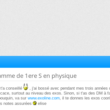
amme de 1ere S en physique
 t'a conseillé
, j'ai bossé avec pendant mes trois années d
icace, surtout au niveau des exos. Sinon, si t'as des DM à fa
bouquin, va sur
www.exoline.com
, il te donnes les exos coor
es notes assurées
elise