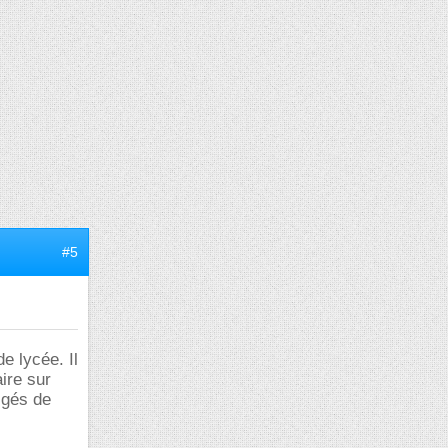
#5
e lycée. Il
ire sur
igés de