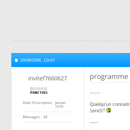
29/08/2005,
12h47
programme d
invitef7660627
------
Date d'inscription
janvier
Quelqu'un connaitr
1970
1ereS?
Messages
34
-----