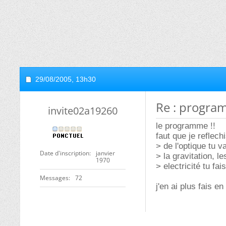
29/08/2005,
13h30
Re : progra
invite02a19260
le programme !!
faut que je reflechi
> de l'optique tu 
Date d'inscription
janvier
> la gravitation, l
1970
> electricité tu fa
Messages
72
j'en ai plus fais en