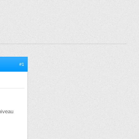
#1
niveau