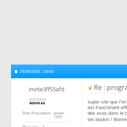
29/08/2005,
13h54
Re : progr
invite3ff55afd
super site que l'on
est franchment eff
Date d'inscription
janvier
des exos dans le 
1970
tes boukin ! Bonn
Messages
7