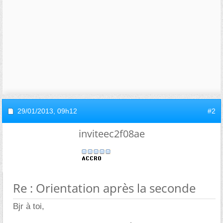
29/01/2013,
09h12
#2
inviteec2f08ae
Re : Orientation après la seconde
Bjr à toi,