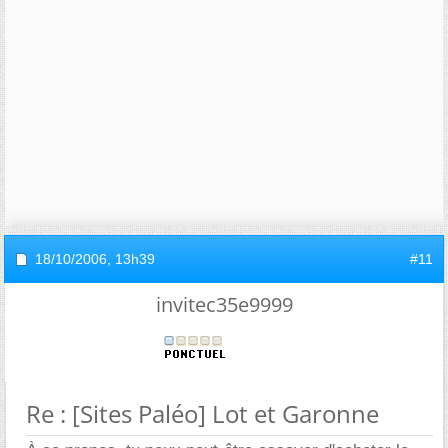
18/10/2006,
13h39
#11
invitec35e9999
Re : [Sites Paléo] Lot et Garonne