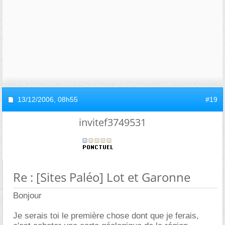
13/12/2006,
08h55
#19
invitef3749531
Re : [Sites Paléo] Lot et Garonne
Bonjour
Je serais toi le première chose dont que je ferais,