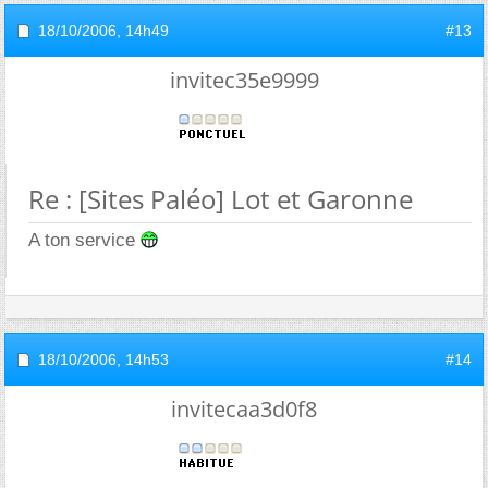
18/10/2006,
14h49
#13
invitec35e9999
Re : [Sites Paléo] Lot et Garonne
A ton service
18/10/2006,
14h53
#14
invitecaa3d0f8