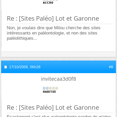
Re : [Sites Paléo] Lot et Garonne
Non, je voulais dire que Milou cherche des sites
intéressants en paléontologie, et non des sites
paléolithiques...
17/10/2006,
06h28
#8
invitecaa3d0f8
Re : [Sites Paléo] Lot et Garonne
Exactement c'est plus paleontologie pardon de m'etre