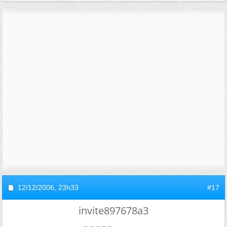
12/12/2006,
23h33
#17
invite897678a3