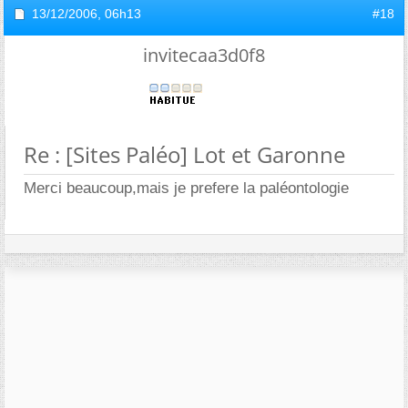
13/12/2006,
06h13
#18
invitecaa3d0f8
Re : [Sites Paléo] Lot et Garonne
Merci beaucoup,mais je prefere la paléontologie