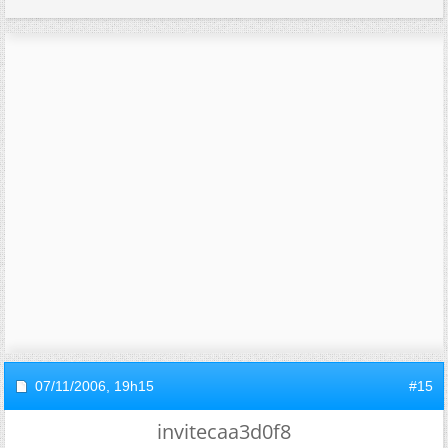
07/11/2006,
19h15
#15
invitecaa3d0f8