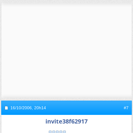
16/10/2006,
20h14
#7
invite38f62917