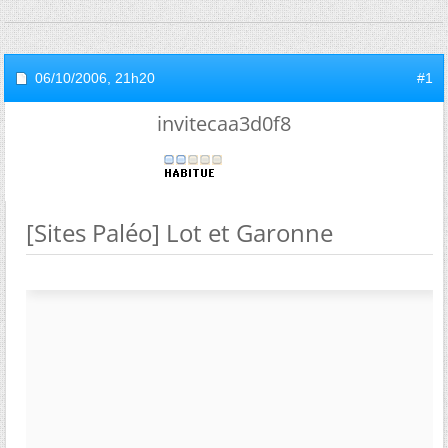
06/10/2006,
21h20
#1
invitecaa3d0f8
[Sites Paléo] Lot et Garonne