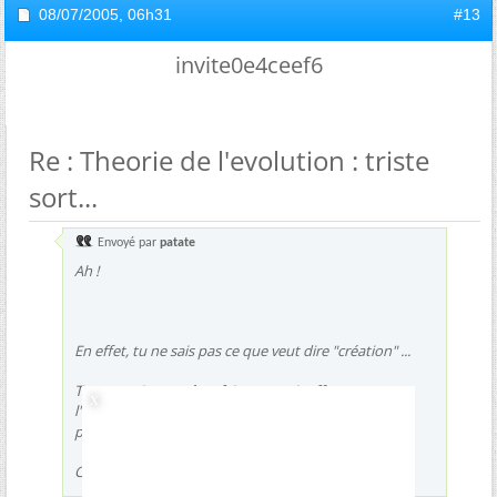
08/07/2005,
06h31
#13
invite0e4ceef6
Re : Theorie de l'evolution : triste
sort...
Envoyé par
patate
Ah !
En effet, tu ne sais pas ce que veut dire "création" ...
Tu pourrais peut-être faire un petit effort sur
l'orthographe et sur la grammaire, comme ça tu
passerais peut-être un peu moins pour un clown
Cordialement.