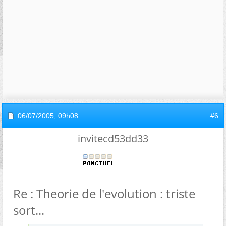
06/07/2005,
09h08
#6
invitecd53dd33
Re : Theorie de l'evolution : triste
sort...