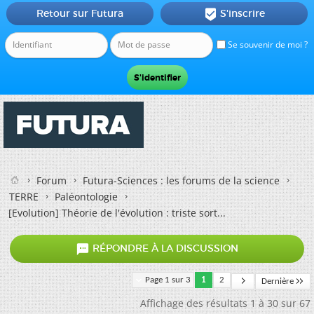
Retour sur Futura
S'inscrire

Se souvenir de moi ?
Forum
Futura-Sciences : les forums de la science
TERRE
Paléontologie
[Evolution] Théorie de l'évolution : triste sort...

RÉPONDRE À LA DISCUSSION
Page 1 sur 3
1
2
Dernière
Affichage des résultats 1 à 30 sur 67