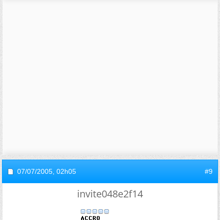
07/07/2005,
02h05
#9
invite048e2f14