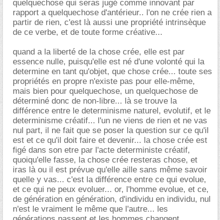
quelquechose qui seras jugé comme innovant par
rapport a quelquechose d'antérieur.. l'on ne crée rien a
partir de rien, c'est là aussi une propriété intrinsèque
de ce verbe, et de toute forme créative...
quand a la liberté de la chose crée, elle est par
essence nulle, puisqu'elle est né d'une volonté qui la
determine en tant qu'objet, que chose crée... toute ses
propriétés en propre n'existe pas pour elle-même,
mais bien pour quelquechose, un quelquechose de
déterminé donc de non-libre... là se trouve la
différence entre le determinisme naturel, evolutif, et le
determinisme créatif... l'un ne viens de rien et ne vas
nul part, il ne fait que se poser la question sur ce qu'il
est et ce qu'il doit faire et devenir... la chose crée est
figé dans son etre par l'acte deterministe créatif,
quoiqu'elle fasse, la chose crée resteras chose, et
iras là ou il est prévue qu'elle aille sans même savoir
quelle y vas... c'est la différence entre ce qui evolue,
et ce qui ne peux evoluer... or, l'homme evolue, et ce,
de génération en génération, d'individu en individu, nul
n'est le vraiment le même que l'autre... les
générations passent et les hommes changent