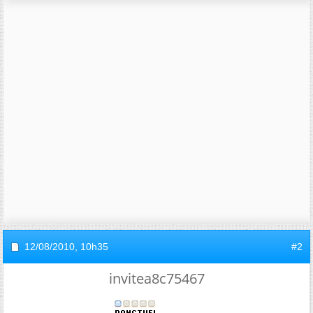
12/08/2010,
10h35
#2
invitea8c75467