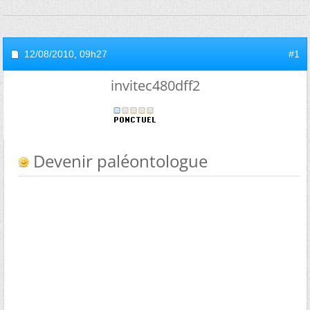
12/08/2010,
09h27
#1
invitec480dff2
Devenir paléontologue