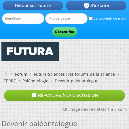
Retour sur Futura
S'inscrire

Se souvenir de moi ?
Forum
Futura-Sciences : les forums de la science
TERRE
Paléontologie
Devenir paléontologue

RÉPONDRE À LA DISCUSSION
Affichage des résultats 1 à 3 sur 3
Devenir paléontologue