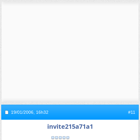
19/01/2006,
16h32
#11
invite215a71a1