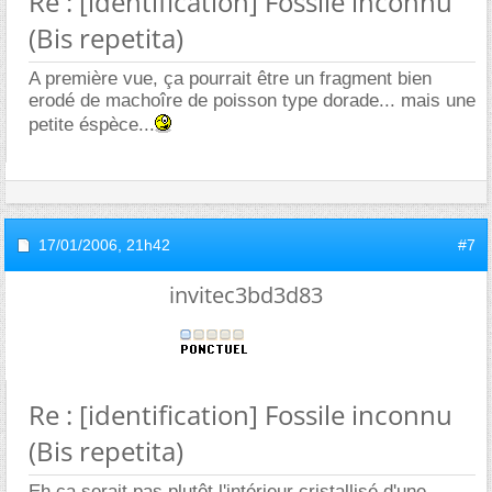
Re : [identification] Fossile inconnu
(Bis repetita)
A première vue, ça pourrait être un fragment bien
erodé de machoîre de poisson type dorade... mais une
petite éspèce...
17/01/2006,
21h42
#7
invitec3bd3d83
Re : [identification] Fossile inconnu
(Bis repetita)
Eh ça serait pas plutôt l'intérieur cristallisé d'une