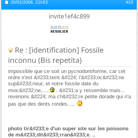
20/01/2006,
21h53
#15
invite1ef4c899
Re : [identification] Fossile
inconnu (Bis repetita)
impossible que ce soit un pycnodontiforme, car cet
ordre s'est &#233;teint &#224; l'&#233;oc&#232;ne
sup&#233;rieur, et notre fossile date du
mioc&#232;ne,.....
. &#231;a y ressemble mais...
revenons &#224; ma ch&#232;re petite dorade qui n'a
pas que des dents rondes.....
photo tir&#233;e d'un super site sur les poissons
de m&#233;dit&#233;rran&#233;e. ..