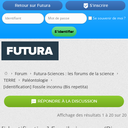
Retour sur Futura
S'inscrire

Se souvenir de moi ?
Forum
Futura-Sciences : les forums de la science
TERRE
Paléontologie
[identification] Fossile inconnu (Bis repetita)

RÉPONDRE À LA DISCUSSION
Affichage des résultats 1 à 20 sur 20