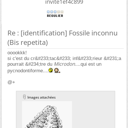
invite1ef4c899
Re : [identification] Fossile inconnu
(Bis repetita)
ooookkk!
si c'est du cr&#233;tac&#233; inf&#233;rieur &#231;a
Microdon
pourrait &#234;tre du
....qui est un
pycnodontiforme....
@+
Images attachées