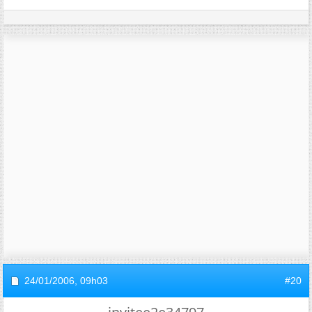
24/01/2006,
09h03
#20