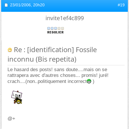
23/01/2006,
20h20
#19
invite1ef4c899
Re : [identification] Fossile
inconnu (Bis repetita)
Le hasard des posts! sans doute....mais on se
rattrapera avec d'autres choses... promis! juré!
crach....(non..politiquement incorrect
)
@+