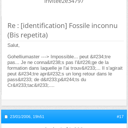
invitee2e34797
Re : [identification] Fossile inconnu
(Bis repetita)
Salut,
Gohelliumaster ---> Impossible... peut &#234;tre
pas... Je ne conna&#238;s pas l'&#226;ge de la
formation dans laquelle je l'ai trouv&#233;... Il s'agirait
peut &#234;tre apr&#232;s un long retour dans le
pass&#233; de d&#233;p&#244;ts du
Cr&#233;tac&#233;....
23/01/2006,
19h51
#17