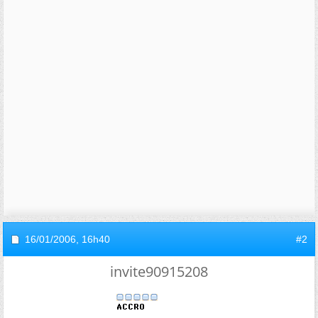
16/01/2006,
16h40
#2
invite90915208