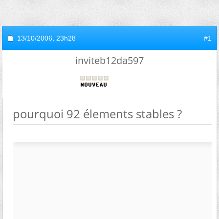
13/10/2006,
23h28
#1
inviteb12da597
pourquoi 92 élements stables ?