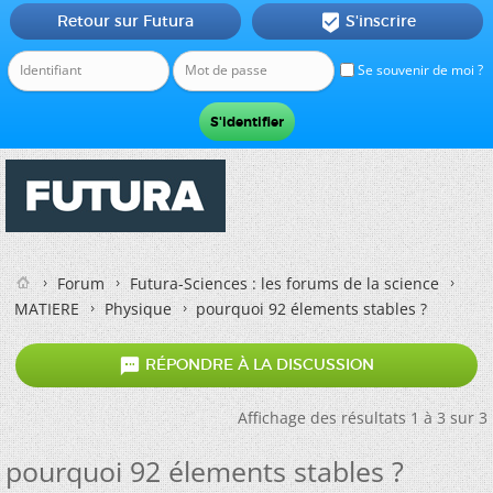
Retour sur Futura
S'inscrire

Se souvenir de moi ?
Forum
Futura-Sciences : les forums de la science
MATIERE
Physique
pourquoi 92 élements stables ?

RÉPONDRE À LA DISCUSSION
Affichage des résultats 1 à 3 sur 3
pourquoi 92 élements stables ?