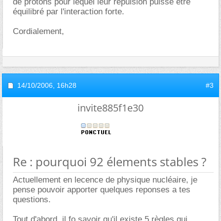
de protons pour lequel leur répulsion puisse être
équilibré par l'interaction forte.
Cordialement,
14/10/2006,
16h28
#3
invite885f1e30
Re : pourquoi 92 élements stables ?
Actuellement en lecence de physique nucléaire, je
pense pouvoir apporter quelques reponses a tes
questions.
Tout d'abord, il fo savoir qu'il existe 5 règles qui