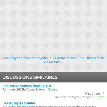
«
oeil myope exo spé physique
|
Opitque: calcul de l'incertitude
de lecture
»
DISCUSSIONS SIMILAIRES
Radicaux : stables dans le THF?
Par invite42d02bd0 dans le forum Chimie
Réponses:
1
Dernier message:
31/05/2007,
18h29
Les isotopes stables
Par invite2403a5a1 dans le forum Géologie et Catastrophes naturelles