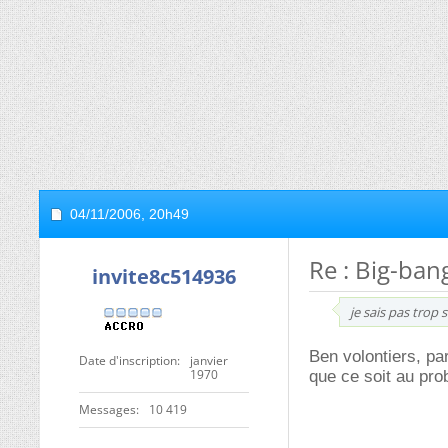
04/11/2006,
20h49
Re : Big-bang
invite8c514936
je sais pas trop 
Ben volontiers, pa
Date d'inscription
janvier
1970
que ce soit au pro
Messages
10 419