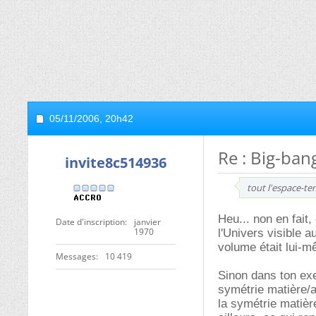
05/11/2006,
20h42
Re : Big-bang
invite8c514936
tout l'espace-t
Heu... non en fait,
Date d'inscription
janvier
1970
l'Univers visible 
volume était lui-m
Messages
10 419
Sinon dans ton exe
symétrie matière/a
la symétrie matière