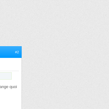
#2
hange quoi