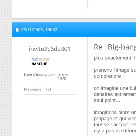
05/11/2006,
19h53
Re : Big-bang
invite2c6da301
plus exactement, l'
prenons l'image sui
Date d'inscription
janvier
comprendre :
1970
on imagine une bul
Messages
121
densités extrememe
seul point...
imaginons alors une
propage et qui vien
fausse car tout l'
n'y a pas d'extérie