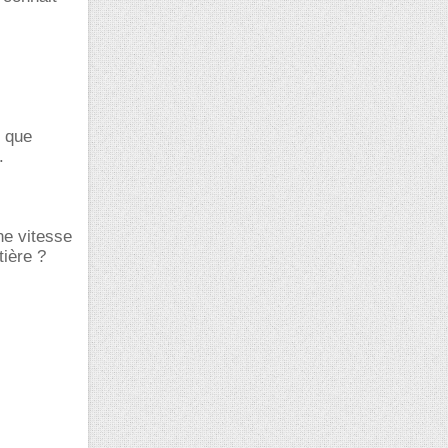
e que
.
ne vitesse
tière ?