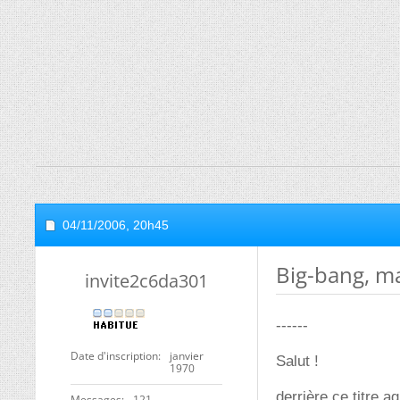
04/11/2006,
20h45
Big-bang, ma
invite2c6da301
------
Date d'inscription
janvier
Salut !
1970
derrière ce titre 
Messages
121