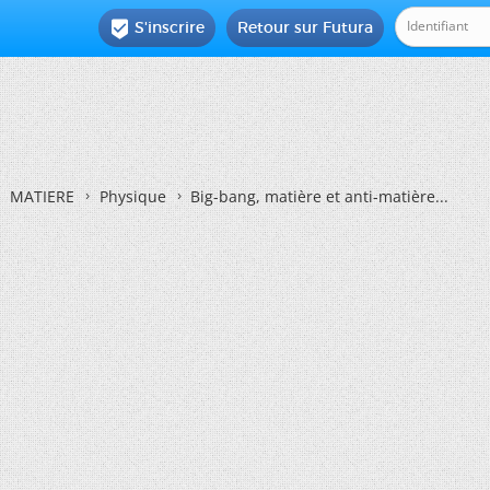
S'inscrire
Retour sur Futura

MATIERE
Physique
Big-bang, matière et anti-matière...