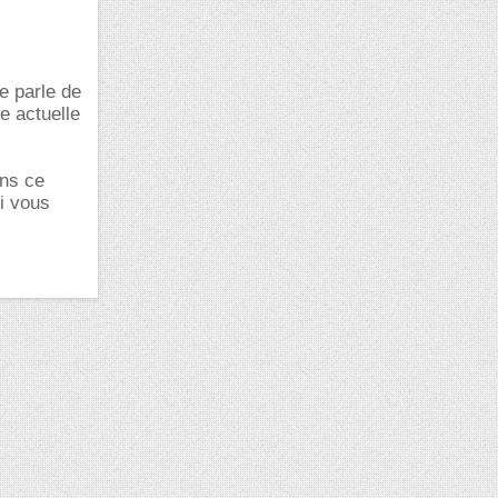
e parle de
e actuelle
ans ce
si vous