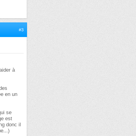
#3
aider à
 des
ée en un
qui se
ge est
g donc il
e...)