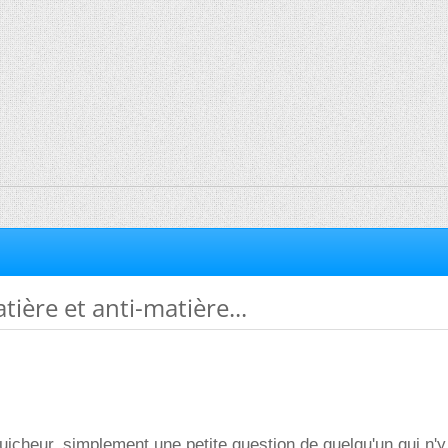
tière et anti-matière...
aguicheur, simplement une petite question de quelqu'un qui n'y