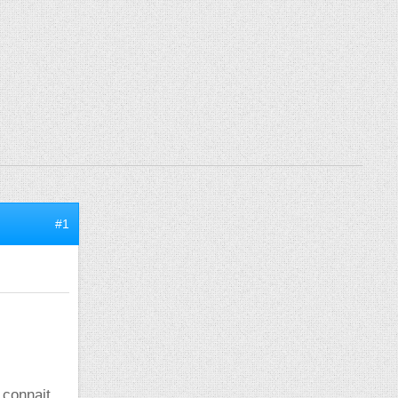
#1
 connait