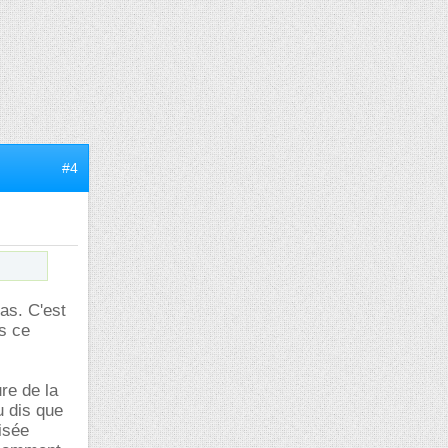
#4
cas. C'est
s ce
re de la
u dis que
risée