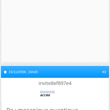
15/11/2006,
16h00
#2
invite8ef897e4
Re : mecanique quantique