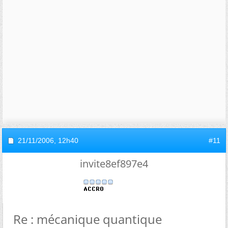
21/11/2006,
12h40
#11
invite8ef897e4
Re : mécanique quantique