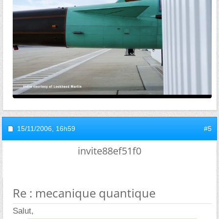
15/11/2006,
16h59
#5
invite88ef51f0
Re : mecanique quantique
Salut,