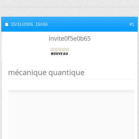
15/11/2006,
15h56
#1
invite0f5e0b65
mécanique quantique