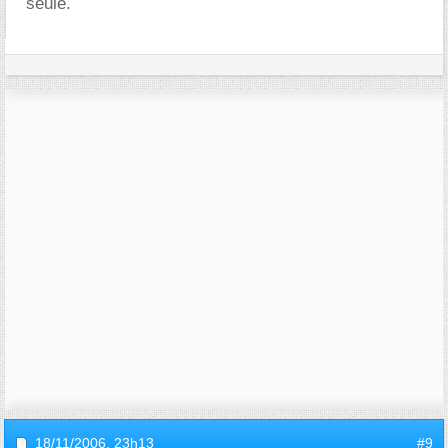
seule.
18/11/2006,
23h13
#9