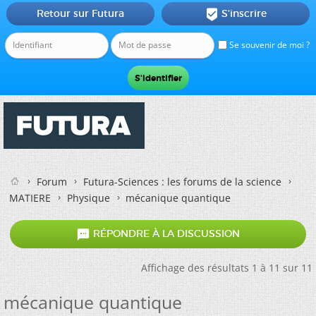
Retour sur Futura
S'inscrire

Se souvenir de moi ?
Forum
Futura-Sciences : les forums de la science
MATIERE
Physique
mécanique quantique

RÉPONDRE À LA DISCUSSION
Affichage des résultats 1 à 11 sur 11
mécanique quantique