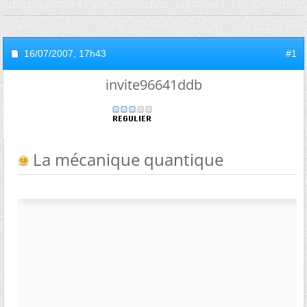
16/07/2007,
17h43
#1
invite96641ddb
La mécanique quantique