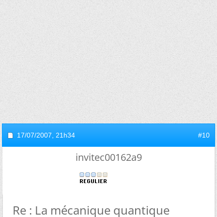
17/07/2007,
21h34
#10
invitec00162a9
Re : La mécanique quantique