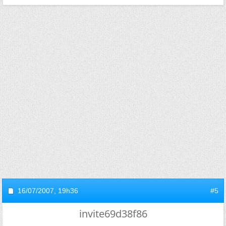
16/07/2007,
19h36
#5
invite69d38f86