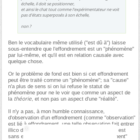
échelle, il doit se positionner,
et ainsi le chat tout comme l'expérimentateur ne voit
pas d'états superposés à son échelle,
non ?
Ben le vocabulaire même utilisé ("est dû à") laisse
sous-entendre que l'effondrement est un "phénomène"
par lui-même, et qu'il est en relation causale avec
quelque chose.
Or le problème de fond est bien si cet effondrement
peut être traité comme un "phénomène"; sa "cause"
n'a plus de sens si on lui refuse le statut de
phénomène pour ne le voir que comme un aspect de
théorie
la
, et non pas un aspect d'une "réalité".
Il n'y a pas, à mon humble connaissance,
d'observation d'un effondrement (comme "observation"
est lié à effondrement, une telle observation fait entrer
illico dans une chaîne de von Neumann, ce qui est
sans espoir). On modélise "avant un effondrement"