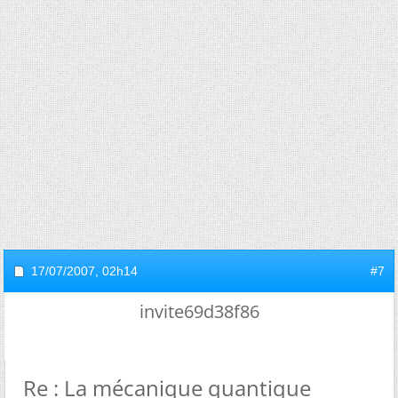
17/07/2007,
02h14
#7
invite69d38f86
Re : La mécanique quantique