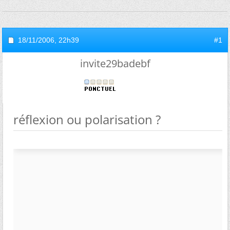
18/11/2006,
22h39
#1
invite29badebf
réflexion ou polarisation ?