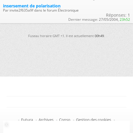
insersement de polarisation
Par invite2f635a9f dans le forum Électronique
Réponses:
1
Dernier message:
27/05/2004,
23h52
Fuseau horaire GMT +1. Il est actuellement
00h49
.
-
Futura
-
Archives
-
Conso
-
Gestion des cookies
-
Politique de confidentialité
-
Haut de page