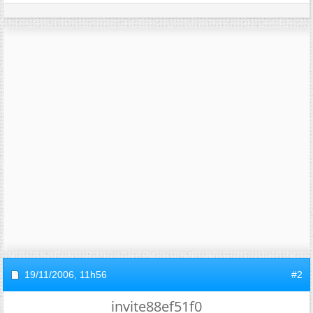
19/11/2006,
11h56
#2
invite88ef51f0