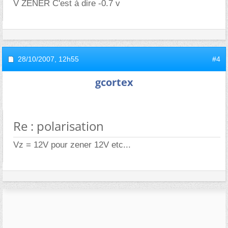
V ZENER C'est à dire -0.7 v
28/10/2007,
12h55
#4
gcortex
Re : polarisation
Vz = 12V pour zener 12V etc...