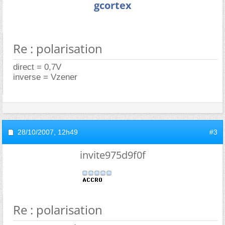
gcortex
Re : polarisation
direct = 0,7V
inverse = Vzener
28/10/2007,
12h49
#3
invite975d9f0f
Re : polarisation