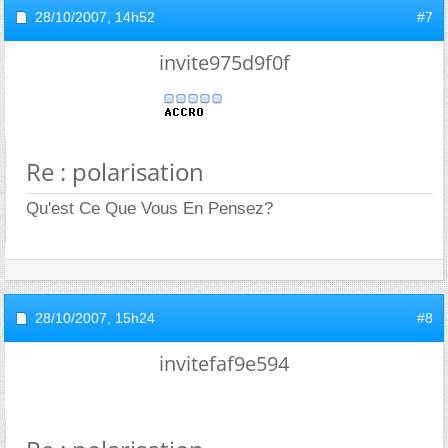
28/10/2007,
14h52
#7
invite975d9f0f
Re : polarisation
Qu'est Ce Que Vous En Pensez?
28/10/2007,
15h24
#8
invitefaf9e594