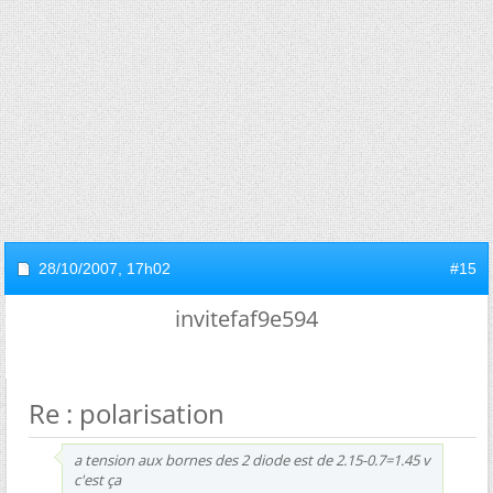
28/10/2007,
17h02
#15
invitefaf9e594
Re : polarisation
a tension aux bornes des 2 diode est de 2.15-0.7=1.45 v
c'est ça