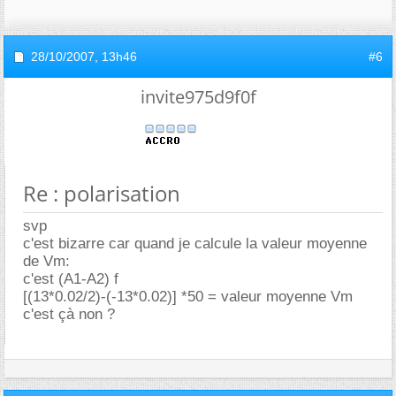
28/10/2007,
13h46
#6
invite975d9f0f
Re : polarisation
svp
c'est bizarre car quand je calcule la valeur moyenne
de Vm:
c'est (A1-A2) f
[(13*0.02/2)-(-13*0.02)] *50 = valeur moyenne Vm
c'est çà non ?