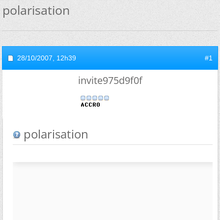
polarisation
28/10/2007,
12h39
#1
invite975d9f0f
polarisation