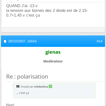
QUAND J'ai -13 v
la tension aux bornes des 2 diode est de 2.15-
0.7=1.45 v c'est ça
28/10/2007,
16h54
#14
gienas
Modérateur
Re : polarisation
Envoyé par
scholasticus
... c'est ça
Non!