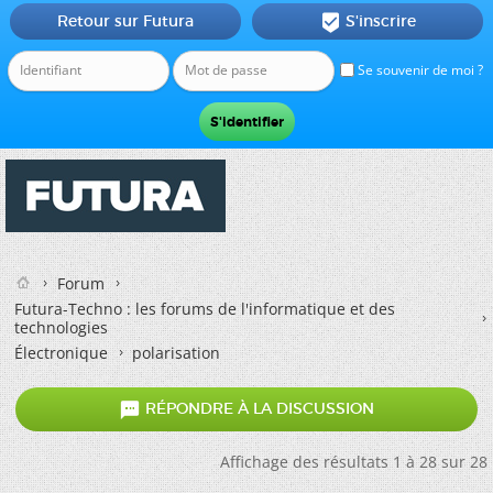
Retour sur Futura
S'inscrire

Se souvenir de moi ?
Forum
Futura-Techno : les forums de l'informatique et des
technologies
Électronique
polarisation

RÉPONDRE À LA DISCUSSION
Affichage des résultats 1 à 28 sur 28