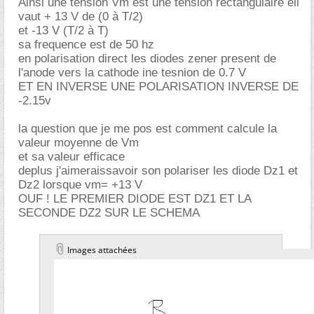
Ainsi une tension Vm est une tension rectangulaire ell
vaut + 13 V de (0 à T/2)
et -13 V (T/2 à T)
sa frequence est de 50 hz
en polarisation direct les diodes zener present de
l'anode vers la cathode ine tesnion de 0.7 V
ET EN INVERSE UNE POLARISATION INVERSE DE
-2.15v
la question que je me pos est comment calcule la
valeur moyenne de Vm
et sa valeur efficace
deplus j'aimeraissavoir son polariser les diode Dz1 et
Dz2 lorsque vm= +13 V
OUF ! LE PREMIER DIODE EST DZ1 ET LA
SECONDE DZ2 SUR LE SCHEMA
Images attachées