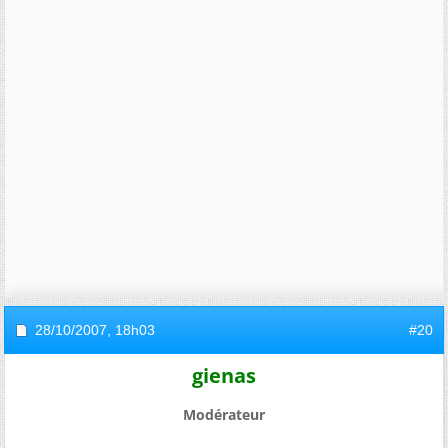
28/10/2007,
18h03
#20
gienas
Modérateur