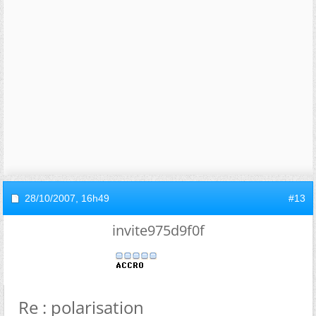
28/10/2007,
16h49
#13
invite975d9f0f
Re : polarisation