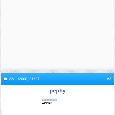
22/11/2006,
21h27
#2
pephy