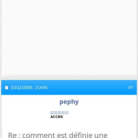
23/11/2006,
21h06
#7
pephy
Re : comment est définie une