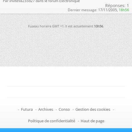
Par invite9a233d27 dans le forum Électronique
Réponses:
1
Dernier message:
17/11/2005,
18h56
Fuseau horaire GMT +1. Il est actuellement
10h56
.
-
Futura
-
Archives
-
Conso
-
Gestion des cookies
-
Politique de confidentialité
-
Haut de page