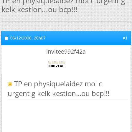
TP en physique!aidez moi c urgent g
kelk kestion...ou bcp!!!
06/12/2006,
20h07
#1
invitee992f42a
TP en physique!aidez moi c
urgent g kelk kestion...ou bcp!!!