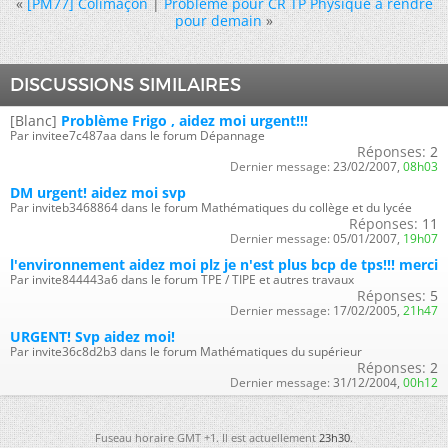
«
[PM77] Colimaçon
|
Probleme pour CR TP Physique à rendre
pour demain
»
DISCUSSIONS SIMILAIRES
[Blanc]
Problème Frigo , aidez moi urgent!!!
Par invitee7c487aa dans le forum Dépannage
Réponses:
2
Dernier message:
23/02/2007,
08h03
DM urgent! aidez moi svp
Par inviteb3468864 dans le forum Mathématiques du collège et du lycée
Réponses:
11
Dernier message:
05/01/2007,
19h07
l'environnement aidez moi plz je n'est plus bcp de tps!!! merci
Par invite844443a6 dans le forum TPE / TIPE et autres travaux
Réponses:
5
Dernier message:
17/02/2005,
21h47
URGENT! Svp aidez moi!
Par invite36c8d2b3 dans le forum Mathématiques du supérieur
Réponses:
2
Dernier message:
31/12/2004,
00h12
Fuseau horaire GMT +1. Il est actuellement
23h30
.