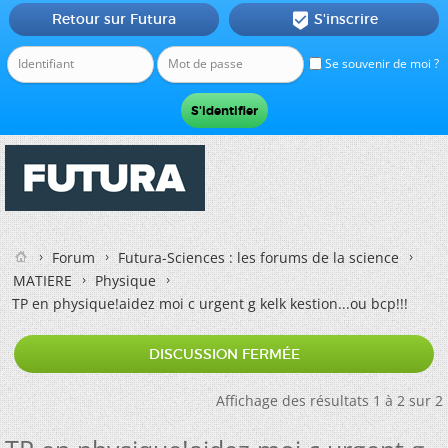
Retour sur Futura
S'inscrire

Se souvenir de moi ?
Forum
Futura-Sciences : les forums de la science
MATIERE
Physique
TP en physique!aidez moi c urgent g kelk kestion...ou bcp!!!
DISCUSSION FERMÉE
Affichage des résultats 1 à 2 sur 2