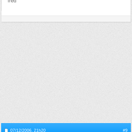
fred
07/12/2006,
21h20
#9