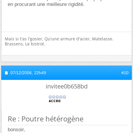
en procurant une meilleure rigidité.
Mais si t'as l'gosier, Qu'une armure d'acier, Matelasse.
Brassens, Le bistrot.
07/12/2006,
22h49
#10
invitee0b658bd
Re : Poutre hétérogène
bonsoir,