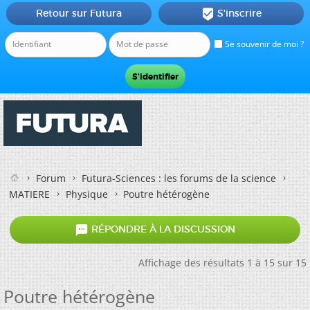
Retour sur Futura
S'inscrire

Se souvenir de moi ?
Forum
Futura-Sciences : les forums de la science
MATIERE
Physique
Poutre hétérogène

RÉPONDRE À LA DISCUSSION
Affichage des résultats 1 à 15 sur 15
Poutre hétérogène