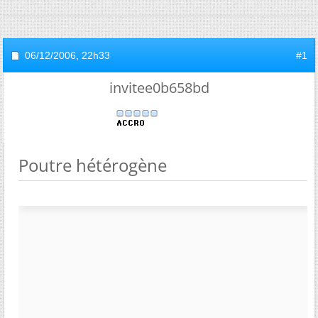
06/12/2006,
22h33
#1
invitee0b658bd
Poutre hétérogène