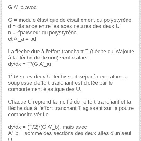
G A’_a avec
G = module élastique de cisaillement du polystyrène
d = distance entre les axes neutres des deux U
b = épaisseur du polystyrène
et A'_a = bd
La flèche due à l'effort tranchant T (flèche qui s'ajoute
à la flèche de flexion) vérifie alors :
dy/dx = T/(G A'_a)
1'-b/ si les deux U fléchissent séparément, alors la
souplesse d'effort tranchant est dictée par le
comportement élastique des U.
Chaque U reprend la moitié de l'effort tranchant et la
flèche due à l'effort tranchant T agissant sur la poutre
composite vérifie
dy/dx = (T/2)/(G A'_b), mais avec
A'_b = somme des sections des deux ailes d'un seul
U