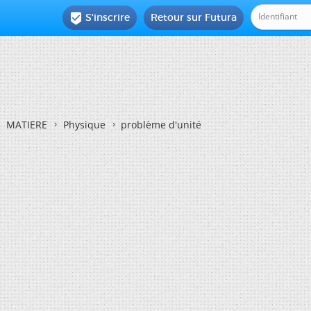
S'inscrire
Retour sur Futura

MATIERE
Physique
problème d'unité