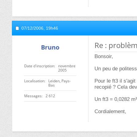
07/12/2006,
19h46
Re : problèm
Bruno
Bonsoir,
Date d'inscription
novembre
Un peu de politess
2005
Pour le ft3 il s'ag
Localisation
Leiden, Pays-
Bas
recopié ? Cela de
Messages
2 612
Un ft3 = 0,0282 m³
Cordialement,