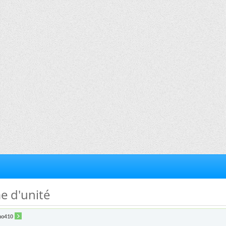
e d'unité
no410