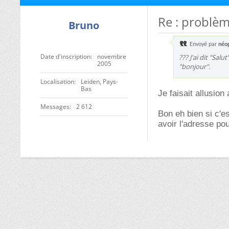
Re : problèm
Bruno
Envoyé par
néo
Date d'inscription
novembre
??? J'ai dit "Sal
2005
"bonjour".
Localisation
Leiden, Pays-
Bas
Je faisait allusion 
Messages
2 612
Bon eh bien si c'e
avoir l'adresse pou