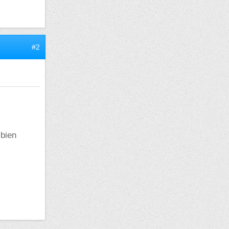
#2
 bien