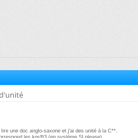
d'unité
 lire une doc anglo-saxone et j'ai des unité à la C**.
orrespond les kgr/ft3 (en système SI please)