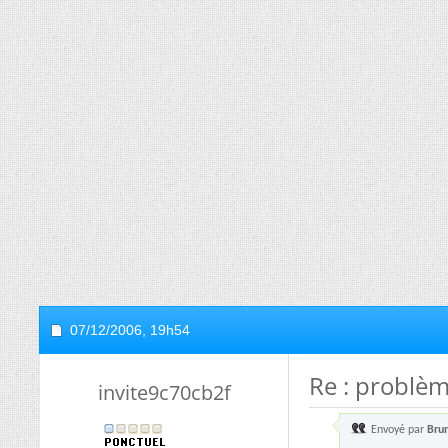
07/12/2006,
19h54
Re : problèm
invite9c70cb2f
Envoyé par
Bru