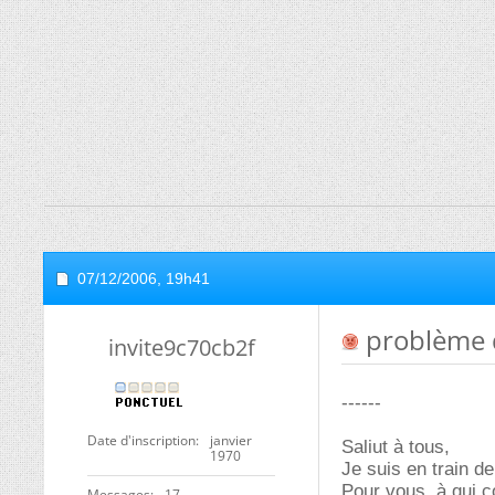
07/12/2006,
19h41
problème 
invite9c70cb2f
------
Date d'inscription
janvier
Saliut à tous,
1970
Je suis en train de
Pour vous, à qui c
Messages
17