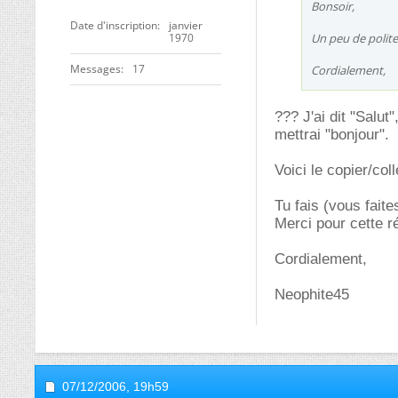
Bonsoir,
Date d'inscription
janvier
1970
Un peu de polite
Messages
17
Cordialement,
??? J'ai dit "Salut
mettrai "bonjour".
Voici le copier/coll
Tu fais (vous fait
Merci pour cette r
Cordialement,
Neophite45
07/12/2006,
19h59