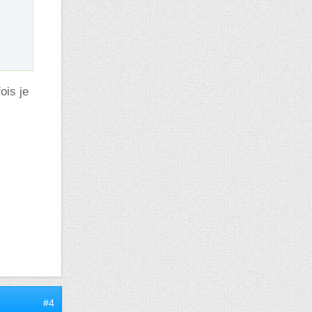
ois je
#4