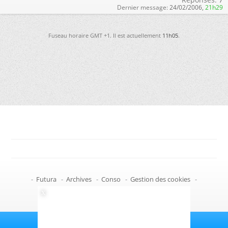
Dernier message:
24/02/2006,
21h29
Fuseau horaire GMT +1. Il est actuellement
11h05
.
-
Futura
-
Archives
-
Conso
-
Gestion des cookies
-
Politique de confidentialité
-
Haut de page