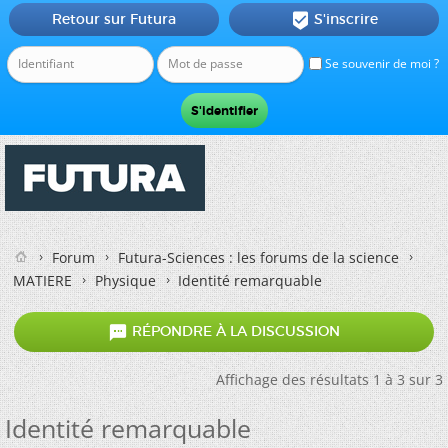
Retour sur Futura
S'inscrire

Se souvenir de moi ?
Forum
Futura-Sciences : les forums de la science
MATIERE
Physique
Identité remarquable

RÉPONDRE À LA DISCUSSION
Affichage des résultats 1 à 3 sur 3
Identité remarquable