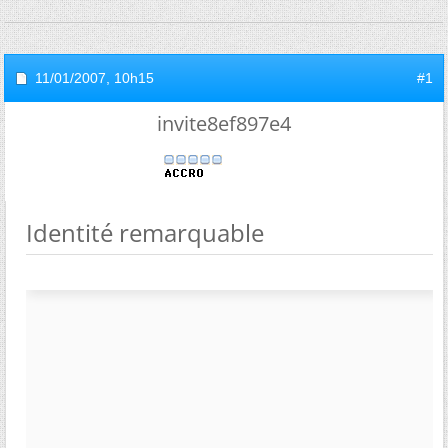
11/01/2007,
10h15
#1
invite8ef897e4
Identité remarquable