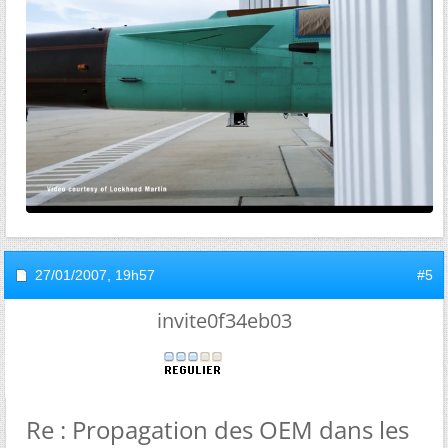
27/01/2007,
19h57
#5
invite0f34eb03
Re : Propagation des OEM dans les