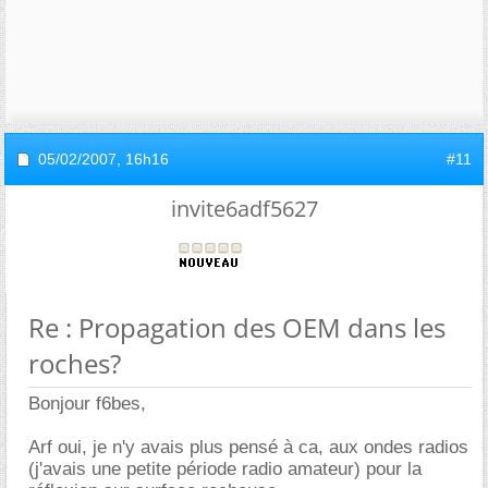
05/02/2007,
16h16
#11
invite6adf5627
Re : Propagation des OEM dans les
roches?
Bonjour f6bes,
Arf oui, je n'y avais plus pensé à ca, aux ondes radios
(j'avais une petite période radio amateur) pour la