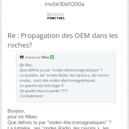
invite30e0200a
Re : Propagation des OEM dans les
roches?
Envoyé par
f6bes
Bjr liba...
Que définis tu par "ondes électromagnatiques" ?
La lumiére , les "ondes Radio, les rayons x, les micros
ondes... sont des ondes électromagnétiques.
Le spectre est trés large !!!
De quelle veux tu parler ????
Cordialement
Bonjour,
pour toi f6bes:
Que définis tu par "ondes électromagnatiques" ?
La lumiére , les "ondes Radio, les rayons x, les