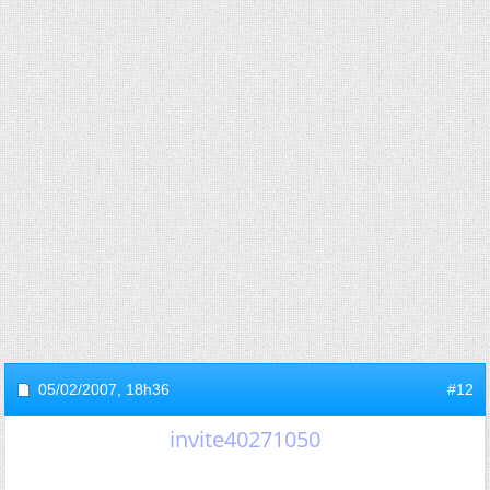
05/02/2007,
18h36
#12
invite40271050