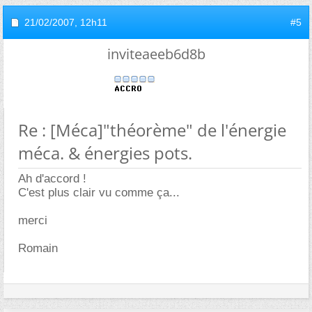
21/02/2007,
12h11
#5
inviteaeeb6d8b
Re : [Méca]"théorème" de l'énergie
méca. & énergies pots.
Ah d'accord !
C'est plus clair vu comme ça...
merci
Romain