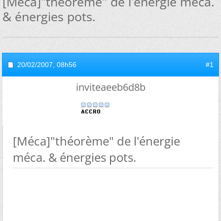
[Méca]"théorème" de l'énergie méca.
& énergies pots.
20/02/2007,
08h56
#1
inviteaeeb6d8b
[Méca]"théorème" de l'énergie
méca. & énergies pots.