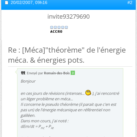
20/02/2007,
09h16
#2
invite93279690
Re : [Méca]"théorème" de l'énergie
méca. & énergies pots.
Envoyé par
Romain-des-Bois
Bonjour
en ces jours de révisions (intenses...
), j'ai rencontré
un léger problème en méca...
Il concerne le pseudo théorème (il parait que c'en est
pas un) de l'énergie mécanique en référentiel non
galiléen.
Dans mon cours, j'ai noté :
dEm/dt = P
+ P
nc
ie