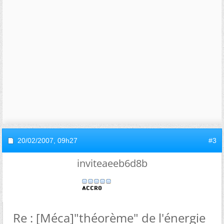
20/02/2007,
09h27
#3
inviteaeeb6d8b
Re : [Méca]"théorème" de l'énergie