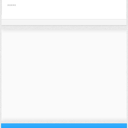
-----