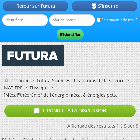
Retour sur Futura
S'inscrire

Se souvenir de moi ?
Forum
Futura-Sciences : les forums de la science
MATIERE
Physique
[Méca]"théorème" de l'énergie méca. & énergies pots.

RÉPONDRE À LA DISCUSSION
Affichage des résultats 1 à 5 sur 5