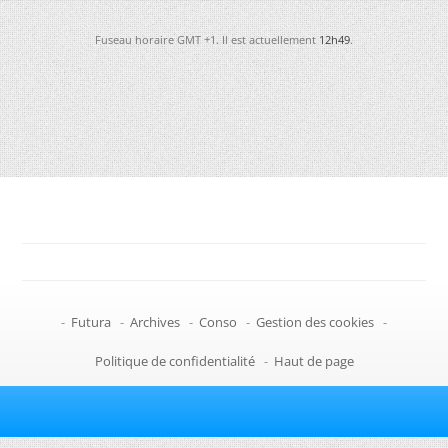
Fuseau horaire GMT +1. Il est actuellement
12h49
.
-
Futura
-
Archives
-
Conso
-
Gestion des cookies
-
Politique de confidentialité
-
Haut de page