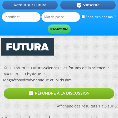
Retour sur Futura
S'inscrire

Se souvenir de moi ?
Forum
Futura-Sciences : les forums de la science
MATIERE
Physique
Magnétohydrodynamique et loi d'Ohm

RÉPONDRE À LA DISCUSSION
Affichage des résultats 1 à 5 sur 5