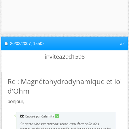
20/02/2007,
15h02
#2
invitea29d1598
Re : Magnétohydrodynamique et loi
d'Ohm
bonjour,
Envoyé par
Calamity
Or cette vitesse devrait selon moi être celle des