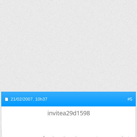
21/02/2007,
10h37
#5
invitea29d1598