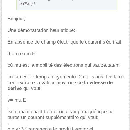
d'Ohm) ?
Bonjour,
Une démonstration heuristique:
.
En absence de champ électrique le courant s'écrirait:
J = n.e.mu.E
où mu est la mobilité des électrons qui vaut:e.tau/m
où tau est le temps moyen entre 2 collisions. De là on
peut extraire la valeur moyenne de la
vitesse de
dérive
qui vaut:
.
v= mu.E
.
Si tu maintenant tu met un champ magnétique tu
auras un courant supplémentaire qui vaut:
.
n.e.v*B * represente le produit vectoriel.