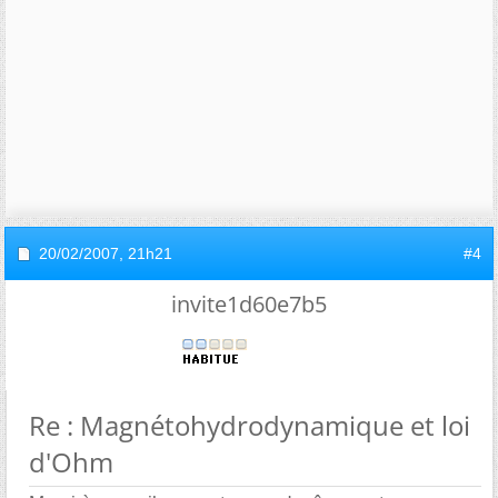
20/02/2007,
21h21
#4
invite1d60e7b5
Re : Magnétohydrodynamique et loi
d'Ohm