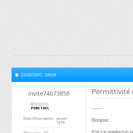
22/02/2007,
10h25
Permittivité 
invite74b73858
------
Date d'inscription
janvier
Bonjour,
1970
Est-ce quelqu'un pe
Messages
87