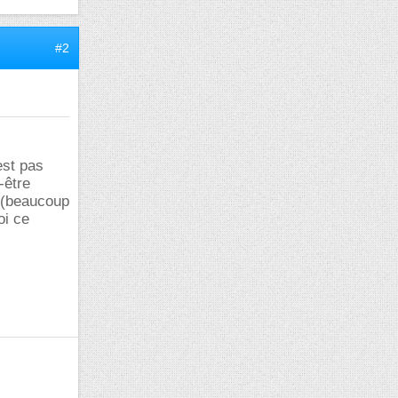
#2
est pas
-être
a (beaucoup
oi ce