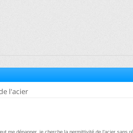
de l'acier
ut me dépanner, je cherche la permittivité de l'acier sans ré