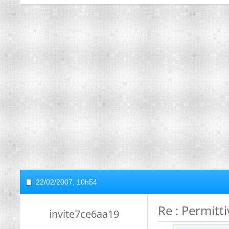
22/02/2007,
10h54
Re : Permitti
invite7ce6aa19