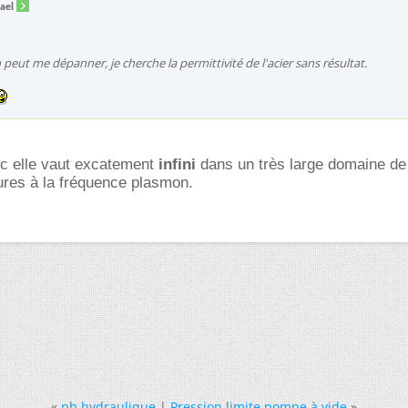
ael
peut me dépanner, je cherche la permittivité de l'acier sans résultat.
c elle vaut excatement
infini
dans un très large domaine de
ures à la fréquence plasmon.
«
pb hydraulique
|
Pression limite pompe à vide
»