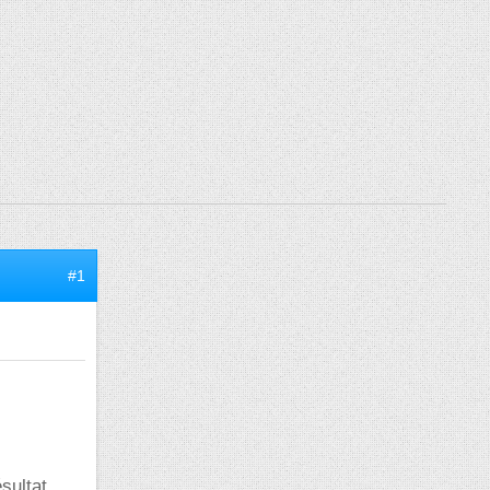
#1
sultat.