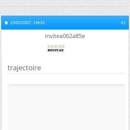
23/02/2007,
19h31
#1
invitea062a85e
trajectoire