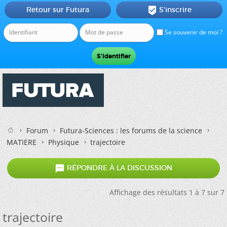
Retour sur Futura
S'inscrire

Se souvenir de moi ?
Forum
Futura-Sciences : les forums de la science
MATIERE
Physique
trajectoire

RÉPONDRE À LA DISCUSSION
Affichage des résultats 1 à 7 sur 7
trajectoire