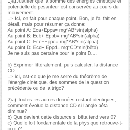
1)a)Justifier que la somme des énergies cinétique et
potentielle de pesanteur est conservée au cours du
mouvement.
=> Ici, on fait pour chaque point. Bon, je l'ai fait en
détail, mais pour résumer ça donne:
Au point A: Eca+Eppa= mg*AB*sin(alpha)
Au point B: Ecb+ Eppb= mg*AB*sin(alpha)
Au point C: Ecc+Eppc= mg*AB*sin(alpha)
Au point D: Ecd+ Eppd= mg*CD*sin(bêta)
Je ne suis pas certaine pour le point D....
b) Exprimer littéralement, puis calculer, la distance
CD.
=> ici, est-ce que je me serre du théorème de
l'énergie cinétique, des sommes de la question
précédente ou de la trigo?
2)a) Toutes les autres données restant identiques,
comment évolue la distance CD si l'angle bêta
diminue?
b) Que devient cette distance si bêta tend vers 0?
c) Quelle loit fondamentale de la physique retrouve-t-
on ici?