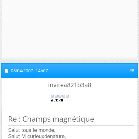
03/04/2007,
14h07
#8
invitea821b3a8
Re : Champs magnétique
Salut tous le monde,
Salut M curieuxdenature,