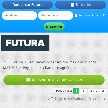
Retour sur Futura
S'inscrire

Se souvenir de moi ?
Forum
Futura-Sciences : les forums de la science
MATIERE
Physique
Champs magnétique

RÉPONDRE À LA DISCUSSION
Page 1 sur 2
1
Dernière
Affichage des résultats 1 à 30 sur 31