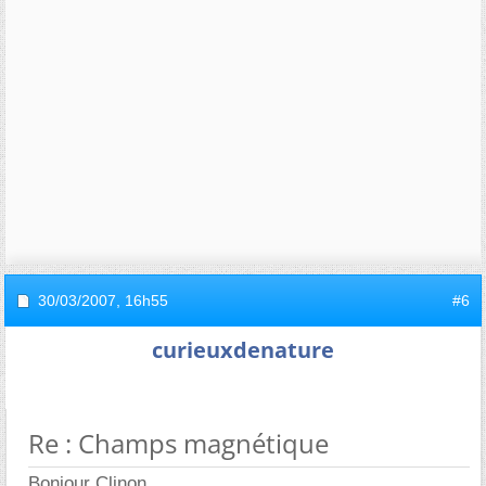
30/03/2007,
16h55
#6
curieuxdenature
Re : Champs magnétique
Bonjour Clinon