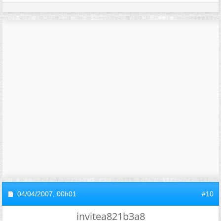
04/04/2007,
00h01
#10
invitea821b3a8