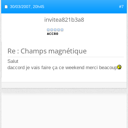
30/03/2007,
20h45
#7
invitea821b3a8
Re : Champs magnétique
Salut
daccord je vais faire ça ce weekend merci beacoup