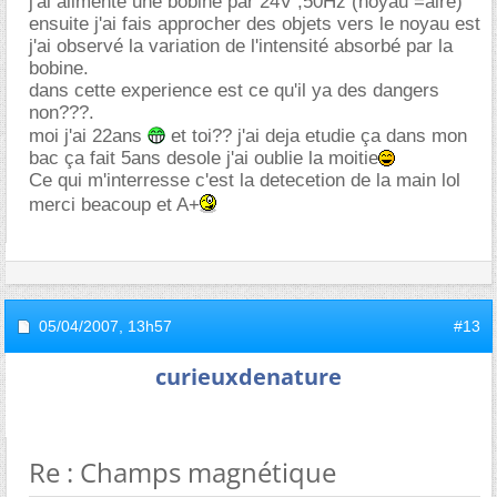
j'ai alimenté une bobine par 24V ;50Hz (noyau =aire)
ensuite j'ai fais approcher des objets vers le noyau est
j'ai observé la variation de l'intensité absorbé par la
bobine.
dans cette experience est ce qu'il ya des dangers
non???.
moi j'ai 22ans
et toi?? j'ai deja etudie ça dans mon
bac ça fait 5ans desole j'ai oublie la moitie
Ce qui m'interresse c'est la detecetion de la main lol
merci beacoup et A+
05/04/2007,
13h57
#13
curieuxdenature
Re : Champs magnétique