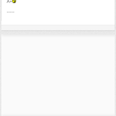
A+
-----