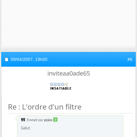
09/04/2007,
19h50
#6
inviteaa0ade65
Re : L'ordre d'un filtre
Envoyé par
pyjeo
Salut.