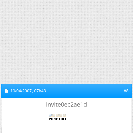
10/04/2007,
07h43
#8
invite0ec2ae1d