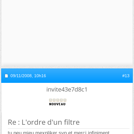
09/11/2008,
10h16
#13
invite43e7d8c1
Re : L'ordre d'un filtre
tu peu mieu mexpliker svp.et merci infiniment