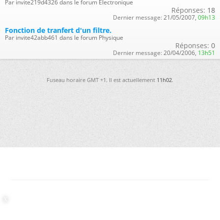
Par invite219d4326 dans le forum Électronique
Réponses:
18
Dernier message:
21/05/2007,
09h13
Fonction de tranfert d'un filtre.
Par invite42abb461 dans le forum Physique
Réponses:
0
Dernier message:
20/04/2006,
13h51
Fuseau horaire GMT +1. Il est actuellement
11h02
.
-
Futura
-
Archives
-
Conso
-
Gestion des cookies
-