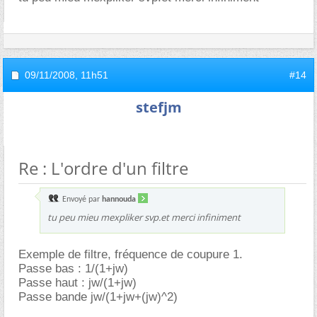
09/11/2008,
11h51
#14
stefjm
Re : L'ordre d'un filtre
Envoyé par
hannouda
tu peu mieu mexpliker svp.et merci infiniment
Exemple de filtre, fréquence de coupure 1.
Passe bas : 1/(1+jw)
Passe haut : jw/(1+jw)
Passe bande jw/(1+jw+(jw)^2)