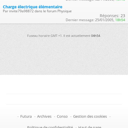
Charge électrique élémentaire
Par invite79a98872 dans le forum Physique
Réponses:
23
Dernier message:
25/01/2005,
18h54
Fuseau horaire GMT +1. Il est actuellement
04h54
.
-
Futura
-
Archives
-
Conso
-
Gestion des cookies
-
Politique de confidentialité
-
Haut de page