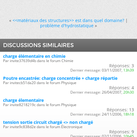
«
<<matériaux des structures>> est dans quel domaine?
|
problème d'hydrostatique
»
DISCUSSIONS SIMILAIRES
charge élémentaire en chimie
Par invite37639d4b dans le forum Chimie
Réponses:
3
Dernier message:
03/11/2007,
13h39
Poutre encastrée: charge concentrée + charge répartie
Par invitecb51da20 dans le forum Physique
Réponses:
4
Dernier message:
26/04/2007,
20h30
charge élementaire
Par invite8218219c dans le forum Physique
Réponses:
13
Dernier message:
24/11/2006,
18h18
tension sortie circuit chargé <> non chargé
Par invite9c838d2e dans le forum Électronique
Réponses:
9
Dernier message:
02/11/2006,
10h45