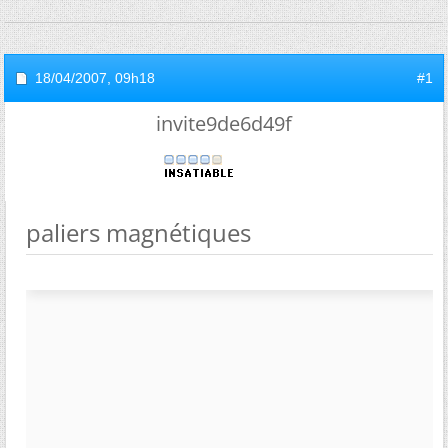
18/04/2007,
09h18
#1
invite9de6d49f
paliers magnétiques