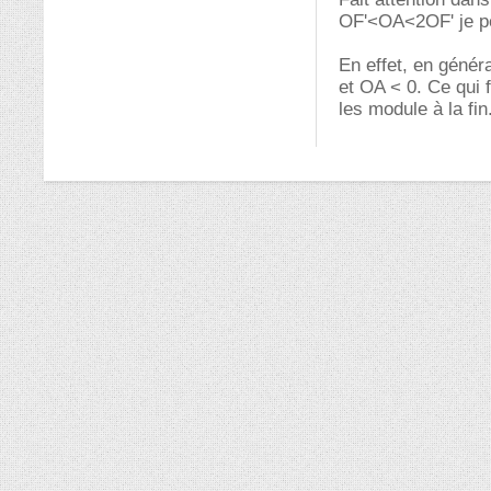
OF'<OA<2OF' je pe
En effet, en généra
et OA < 0. Ce qui 
les module à la fin