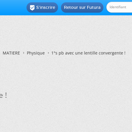
S'inscrire
Retour sur Futura

MATIERE
Physique
1°s pb avec une lentille convergente !
e !