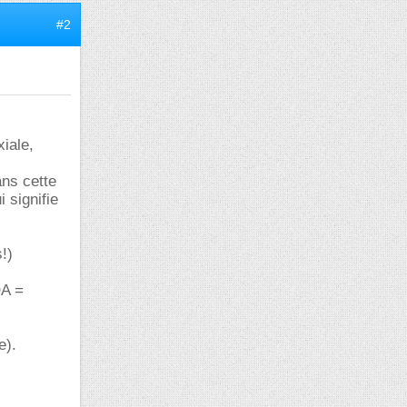
#2
xiale,
ans cette
 signifie
!)
OA =
e).