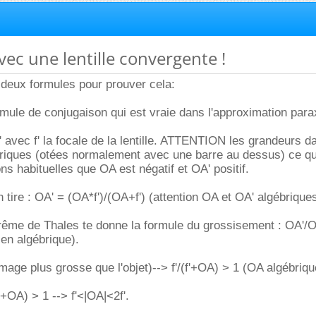
vec une lentille convergente !
e deux formules pour prouver cela:
ormule de conjugaison qui est vraie dans l'approximation para
' avec f' la focale de la lentille. ATTENTION les grandeurs d
riques (otées normalement avec une barre au dessus) ce qui
ns habituelles que OA est négatif et OA' positif.
 tire : OA' = (OA*f')/(OA+f') (attention OA et OA' algébriques
orême de Thales te donne la formule du grossisement : OA'/
 en algébrique).
mage plus grosse que l'objet)--> f'/(f'+OA) > 1 (OA algébriqu
'+OA) > 1 --> f'<|OA|<2f'.