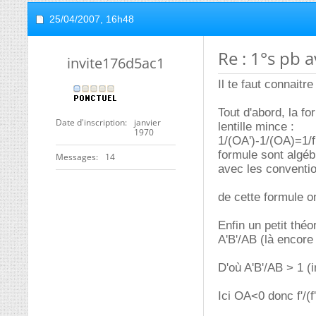
25/04/2007,
16h48
Re : 1°s pb a
invite176d5ac1
Il te faut connaitr
Tout d'abord, la f
Date d'inscription
janvier
lentille mince :
1970
1/(OA')-1/(OA)=1/f
formule sont algéb
Messages
14
avec les conventio
de cette formule on
Enfin un petit thé
A'B'/AB (là encore
D'où A'B'/AB > 1 (i
Ici OA<0 donc f'/(f