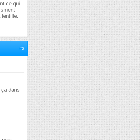
ent ce qui
issment
lentille.
#3
s ça dans
n pour