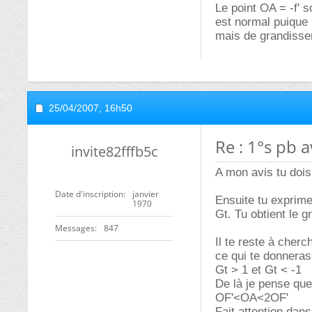
Le point OA = -f' so
est normal puique l
mais de grandissem
25/04/2007,
16h50
Re : 1°s pb a
invite82fffb5c
A mon avis tu doi
Date d'inscription
janvier
Ensuite tu exprim
1970
Gt. Tu obtient le 
Messages
847
Il te reste à cherc
ce qui te donneras 
Gt > 1 et Gt < -1
De là je pense que
OF'<OA<2OF'
Fait attention dans