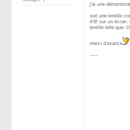
j'ai une démonstra
soit une lentille 
A'B' sur un écran.
lentille telle que: 
merci d'avance
-----