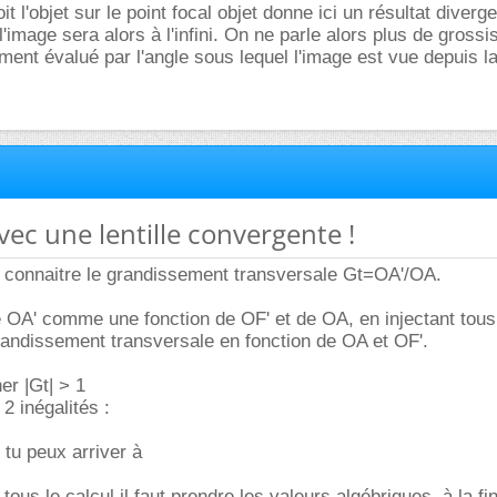
it l'objet sur le point focal objet donne ici un résultat diverg
'image sera alors à l'infini. On ne parle alors plus de gross
ent évalué par l'angle sous lequel l'image est vue depuis la 
vec une lentille convergente !
s connaitre le grandissement transversale Gt=OA'/OA.
e OA' comme une fonction de OF' et de OA, en injectant tou
grandissement transversale en fonction de OA et OF'.
her |Gt| > 1
2 inégalités :
 tu peux arriver à
 tous le calcul il faut prendre les valeurs algébriques, à la fi