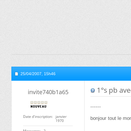
25/04/2007,
15h46
1°s pb avec
invite740b1a65
------
Date d'inscription
janvier
bonjour tout le mo
1970
Messages
2