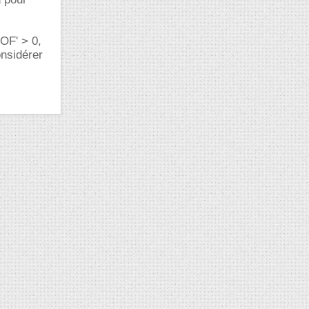
 OF' > 0,
onsidérer