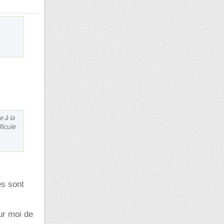
e à la
licule
es sont
ur moi de