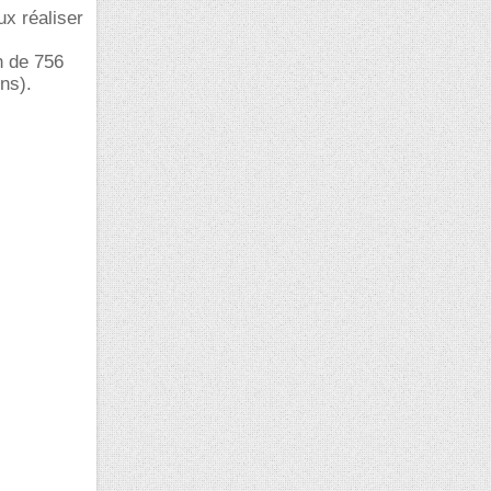
ux réaliser
n de 756
ns).