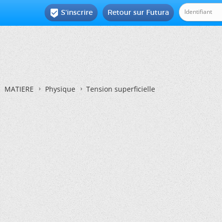
S'inscrire
Retour sur Futura

MATIERE
Physique
Tension superficielle