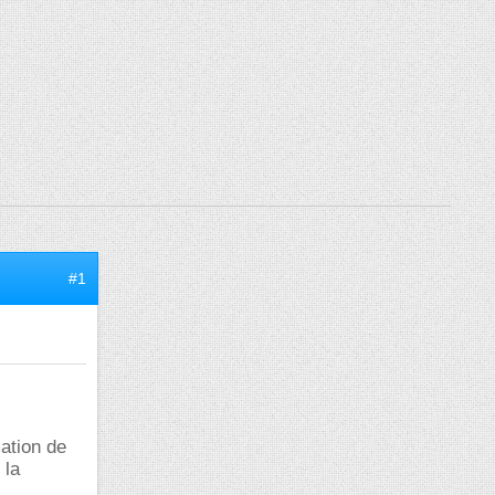
#1
ation de
 la