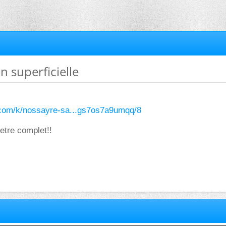
n superficielle
e.com/k/nossayre-sa...gs7os7a9umqq/8
d'etre complet!!