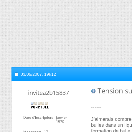
03/05/2007,
19h12
Tension sup
invitea2b15837
------
Date d'inscription
janvier
J'aimerais compren
1970
bulles dans un liqu
formation de bulle
Messages
17