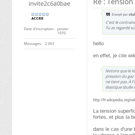
Re : Tension 
invite2c6a0bae
Envoyé par
sita
C'est le contraire
Tu as regardé sur
Date d'inscription
janvier
1970
hello
Messages
2 063
en effet, je cite wik
Notons que le liq
pression du gaz d
ne tient pas. À l
élastique (bulle 
http://fr.wikipedia.org/w
La tension superfic
fortes, et plus la b
dans le cas d'une 