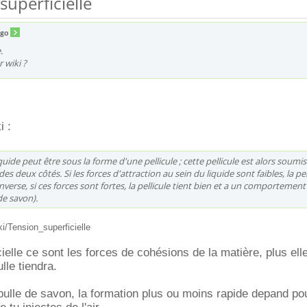
superficielle
lgo
.
 wiki ?
i :
uide peut être sous la forme d'une pellicule ; cette pellicule est alors soumis
es deux côtés. Si les forces d'attraction au sein du liquide sont faibles, la pel
'inverse, si ces forces sont fortes, la pellicule tient bien et a un comportement
de savon).
iki/Tension_superficielle
ielle ce sont les forces de cohésions de la matière, plus ell
ulle tiendra.
bulle de savon, la formation plus ou moins rapide depand po