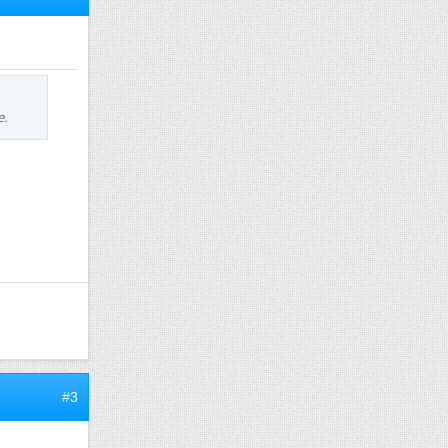
e.
#3