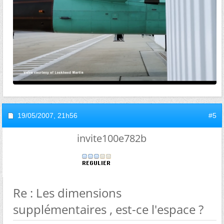
19/05/2007,
21h56
#5
invite100e782b
Re : Les dimensions
supplémentaires , est-ce l'espace ?