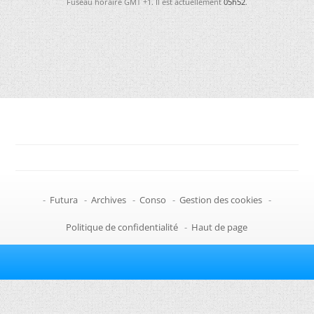
Fuseau horaire GMT +1. Il est actuellement
05h52
.
-
Futura
-
Archives
-
Conso
-
Gestion des cookies
-
Politique de confidentialité
-
Haut de page