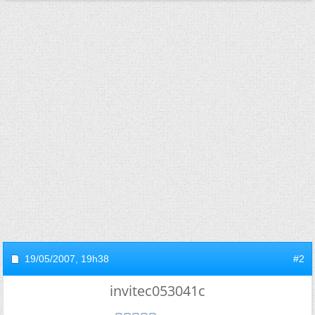
19/05/2007,
19h38
#2
invitec053041c