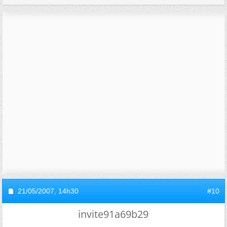
21/05/2007,
14h30
#10
invite91a69b29