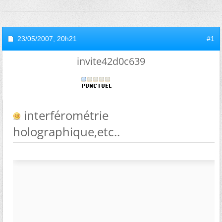
23/05/2007,
20h21
#1
invite42d0c639
interférométrie
holographique,etc..