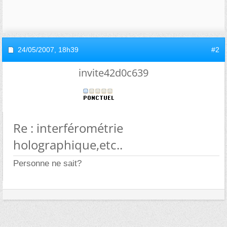
24/05/2007,
18h39
#2
invite42d0c639
Re : interférométrie
holographique,etc..
Personne ne sait?