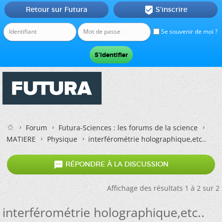
Retour sur Futura
S'inscrire

Se souvenir de moi ?
Forum
Futura-Sciences : les forums de la science
MATIERE
Physique
interférométrie holographique,etc..

RÉPONDRE À LA DISCUSSION
Affichage des résultats 1 à 2 sur 2
interférométrie holographique,etc..